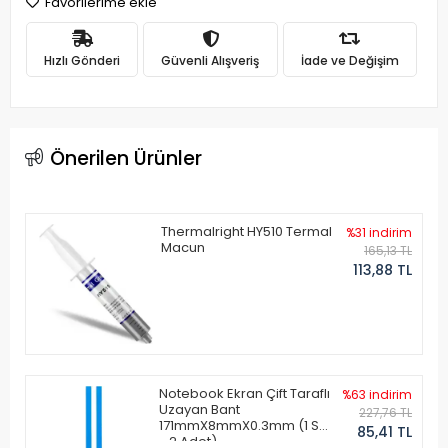
Favorilerime ekle
Hızlı Gönderi
Güvenli Alışveriş
İade ve Değişim
Önerilen Ürünler
Thermalright HY510 Termal
%31 indirim
Macun
165,13 TL
113,88 TL
Notebook Ekran Çift Taraflı
%63 indirim
Uzayan Bant
227,76 TL
171mmX8mmX0.3mm (1 Set
85,41 TL
- 2 Adet)