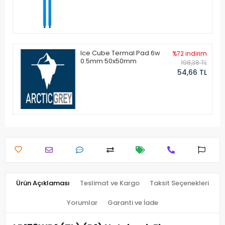
Ice Cube Termal Pad 6w
%72 indirim
0.5mm 50x50mm
198,38 TL
54,66 TL
Ürün Açıklaması
Teslimat ve Kargo
Taksit Seçenekleri
Yorumlar
Garanti ve İade