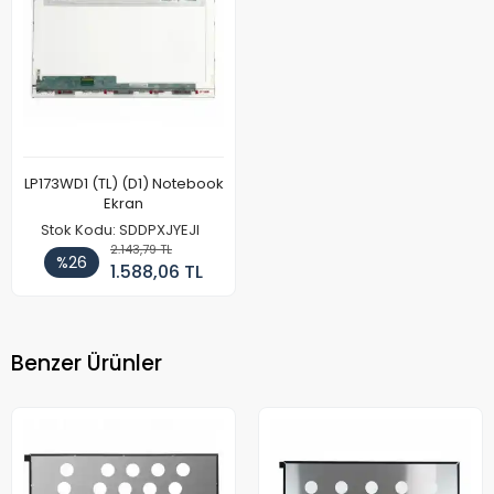
LP173WD1 (TL) (D1) Notebook
Ekran
Stok Kodu: SDDPXJYEJI
2.143,79 TL
%26
1.588,06 TL
Benzer Ürünler