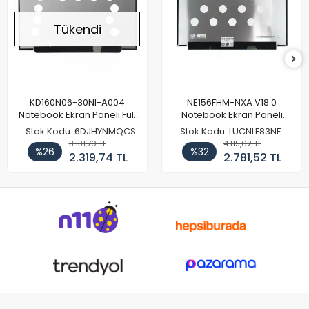
Tükendi
KD160N06-30NI-A004
NE156FHM-NXA V18.0
Notebook Ekran Paneli Full
Notebook Ekran Paneli
HD
144Hz
Stok Kodu: 6DJHYNMQCS
Stok Kodu: LUCNLF83NF
3.131,70 TL
4.115,62 TL
%26
%32
2.319,74 TL
2.781,52 TL