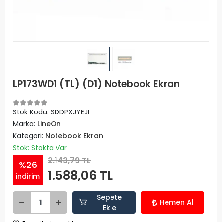
LP173WD1 (TL) (D1) Notebook Ekran
Stok Kodu: SDDPXJYEJI
Marka:
LineOn
Kategori:
Notebook Ekran
Stok: Stokta Var
2.143,79 TL
%26
1.588,06 TL
indirim
Sepete
Hemen Al
Ekle