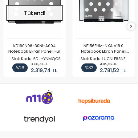
Tükendi
KD160N06-30NI-A004
NE156FHM-NXA V18.0
Notebook Ekran Paneli Full
Notebook Ekran Paneli
HD
144Hz
Stok Kodu: 6DJHYNMQCS
Stok Kodu: LUCNLF83NF
3.131,70 TL
4.115,62 TL
%26
%32
2.319,74 TL
2.781,52 TL