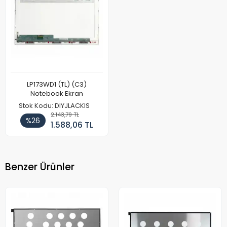
LP173WD1 (TL) (C3)
Notebook Ekran
Stok Kodu: DIYJLACKIS
2.143,79 TL
%26
1.588,06 TL
Benzer Ürünler