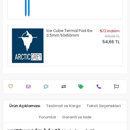
Ice Cube Termal Pad 6w
%72 indirim
0.5mm 50x50mm
198,38 TL
54,66 TL
Ürün Açıklaması
Teslimat ve Kargo
Taksit Seçenekleri
Yorumlar
Garanti ve İade