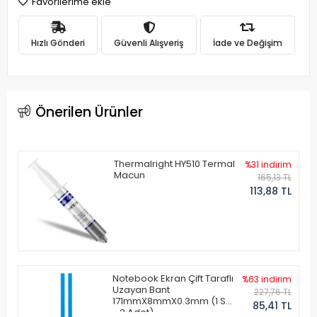
Favorilerime ekle
Hızlı Gönderi
Güvenli Alışveriş
İade ve Değişim
Önerilen Ürünler
Thermalright HY510 Termal
%31 indirim
Macun
165,13 TL
113,88 TL
Notebook Ekran Çift Taraflı
%63 indirim
Uzayan Bant
227,76 TL
171mmX8mmX0.3mm (1 Set
85,41 TL
- 2 Adet)