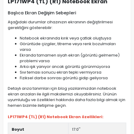
LP171WP4 (TL) (R1) Notebook Ekran
Başlıca Ekran Değişim Sebepleri
Aşağıdaki durumlar cihazınızın ekranının değiştirilmesi
gerektiğini gösterebilir:
Notebook ekranında kırık veya çatlak oluştuysa
Görüntüde çizgiler, titreme veya renk bozulmaları
varsa
Ekranda tamamen siyah ekran (görüntü gelmeme)
problemi varsa
Arka ışık yanıyor ancak görüntü görünmüyorsa
Sıvı teması sonucu ekran tepki vermiyorsa
Fiziksel darbe sonrası görüntü gidip geliyorsa
Detaylı arıza tanımları için blog yazılarımızdan notebook
ekran arızaları ile ilgili makalemizi okuyabilirsiniz. Ürünün
uyumluluğu ve özellikleri hakkında daha fazla bilgi almak için
hemen bizimle iletişime geçin.
LP171WP4 (TL) (R1) Notebook Ekran özellikleri:
Boyut
17.0''