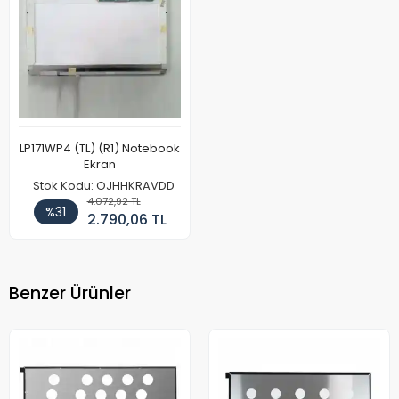
LP171WP4 (TL) (R1) Notebook
Ekran
Stok Kodu: OJHHKRAVDD
4.072,92 TL
%31
2.790,06 TL
Benzer Ürünler