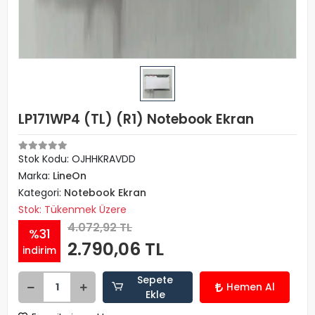
LP171WP4 (TL) (R1) Notebook Ekran
Stok Kodu: OJHHKRAVDD
Marka:
LineOn
Kategori:
Notebook Ekran
Stok: Tükenmek Üzere
4.072,92 TL
%31
2.790,06 TL
indirim
Sepete
Hemen Al
Ekle