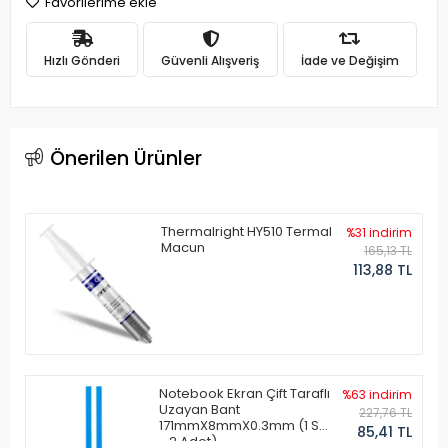
Favorilerime ekle
Hızlı Gönderi
Güvenli Alışveriş
İade ve Değişim
Önerilen Ürünler
Thermalright HY510 Termal
%31 indirim
Macun
165,13 TL
113,88 TL
Notebook Ekran Çift Taraflı
%63 indirim
Uzayan Bant
227,76 TL
171mmX8mmX0.3mm (1 Set
85,41 TL
- 2 Adet)