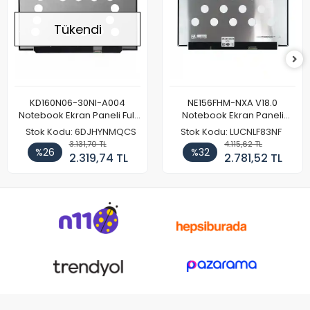
Tükendi
KD160N06-30NI-A004
NE156FHM-NXA V18.0
Notebook Ekran Paneli Full
Notebook Ekran Paneli
HD
144Hz
Stok Kodu: 6DJHYNMQCS
Stok Kodu: LUCNLF83NF
3.131,70 TL
4.115,62 TL
%26
%32
2.319,74 TL
2.781,52 TL