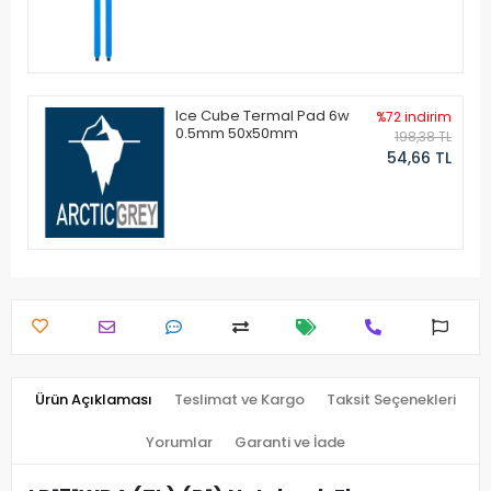
Ice Cube Termal Pad 6w
%72 indirim
0.5mm 50x50mm
198,38 TL
54,66 TL
Ürün Açıklaması
Teslimat ve Kargo
Taksit Seçenekleri
Yorumlar
Garanti ve İade