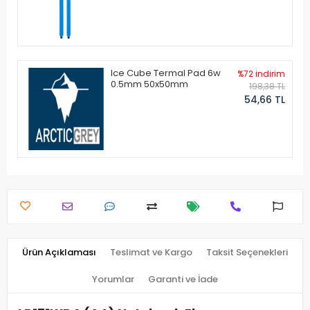
Ice Cube Termal Pad 6w
%72 indirim
0.5mm 50x50mm
198,38 TL
54,66 TL
Ürün Açıklaması
Teslimat ve Kargo
Taksit Seçenekleri
Yorumlar
Garanti ve İade