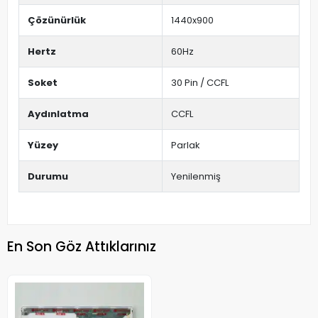
Çözünürlük
1440x900
Hertz
60Hz
Soket
30 Pin / CCFL
Aydınlatma
CCFL
Yüzey
Parlak
Durumu
Yenilenmiş
En Son Göz Attıklarınız