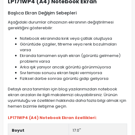
LP171WP4 (A4) Notebook Ekran
Başlıca Ekran Değişim Sebepleri
Aşağıdaki durumlar cihazınızın ekranının değiştirilmesi
gerektiğini gösterebilir:
Notebook ekranında kırık veya çatlak oluştuysa
Görüntüde çizgiler, titreme veya renk bozulmaları
varsa
Ekranda tamamen siyah ekran (görüntü gelmeme)
problemi varsa
Arka ışık yanıyor ancak görüntü görünmüyorsa
Sıvı teması sonucu ekran tepki vermiyorsa
Fiziksel darbe sonrası görüntü gidip geliyorsa
Detaylı arıza tanımları için blog yazılarımızdan notebook
ekran arızaları ile ilgili makalemizi okuyabilirsiniz. Ürünün
uyumluluğu ve özellikleri hakkında daha fazla bilgi almak için
hemen bizimle iletişime geçin.
LP171WP4 (A4) Notebook Ekran özellikleri:
Boyut
17.0''