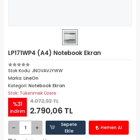
LP171WP4 (A4) Notebook Ekran
Stok Kodu: JNOVAVJYWW
Marka:
LineOn
Kategori:
Notebook Ekran
Stok: Tükenmek Üzere
4.072,92 TL
%31
2.790,06 TL
indirim
Sepete
Hemen Al
Ekle