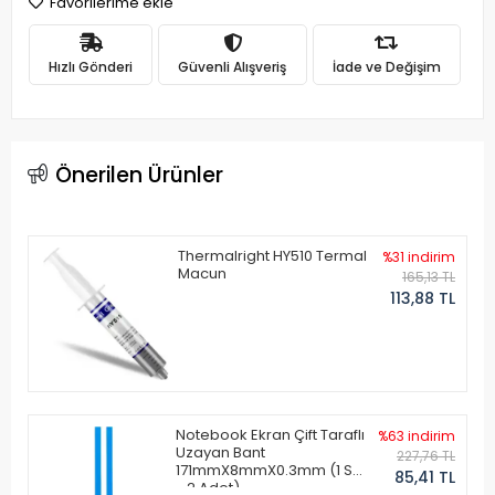
Favorilerime ekle
Hızlı Gönderi
Güvenli Alışveriş
İade ve Değişim
Önerilen Ürünler
Thermalright HY510 Termal
%31 indirim
Macun
165,13 TL
113,88 TL
Notebook Ekran Çift Taraflı
%63 indirim
Uzayan Bant
227,76 TL
171mmX8mmX0.3mm (1 Set
85,41 TL
- 2 Adet)