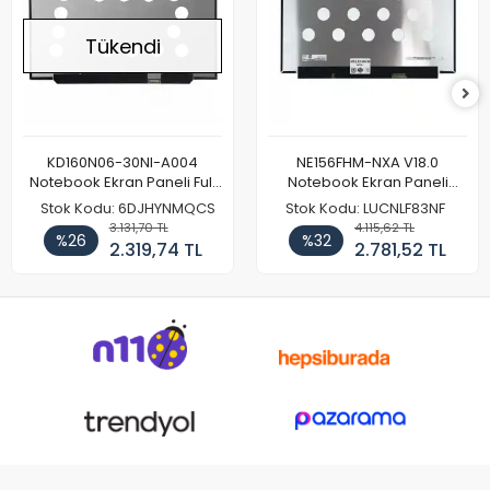
Tükendi
KD160N06-30NI-A004
NE156FHM-NXA V18.0
Notebook Ekran Paneli Full
Notebook Ekran Paneli
HD
144Hz
Stok Kodu: 6DJHYNMQCS
Stok Kodu: LUCNLF83NF
3.131,70 TL
4.115,62 TL
%26
%32
2.319,74 TL
2.781,52 TL