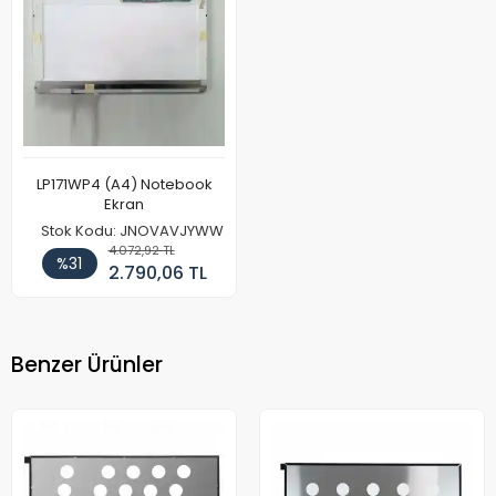
LP171WP4 (A4) Notebook
Ekran
Stok Kodu: JNOVAVJYWW
4.072,92 TL
%31
2.790,06 TL
Benzer Ürünler