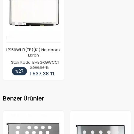
LP156WHB(TP)(K1) Notebook
Ekran
Stok Kodu: BHEGXGWCCT
2.099,66 TL
%27
1.537,38 TL
Benzer Ürünler