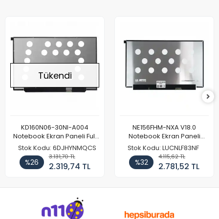
Tükendi
KD160N06-30NI-A004
NE156FHM-NXA V18.0
Notebook Ekran Paneli Full
Notebook Ekran Paneli
HD
144Hz
Stok Kodu: 6DJHYNMQCS
Stok Kodu: LUCNLF83NF
3.131,70 TL
4.115,62 TL
%26
%32
2.319,74 TL
2.781,52 TL