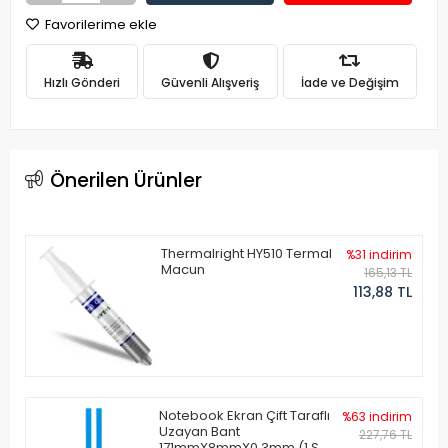
Favorilerime ekle
Hızlı Gönderi
Güvenli Alışveriş
İade ve Değişim
Önerilen Ürünler
Thermalright HY510 Termal
%31 indirim
Macun
165,13 TL
113,88 TL
Notebook Ekran Çift Taraflı
%63 indirim
Uzayan Bant
227,76 TL
171mmX8mmX0.3mm (1 Set