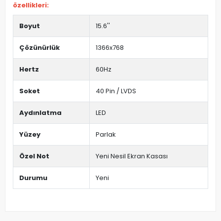
özellikleri:
Boyut
15.6''
Çözünürlük
1366x768
Hertz
60Hz
Soket
40 Pin / LVDS
Aydınlatma
LED
Yüzey
Parlak
Özel Not
Yeni Nesil Ekran Kasası
Durumu
Yeni