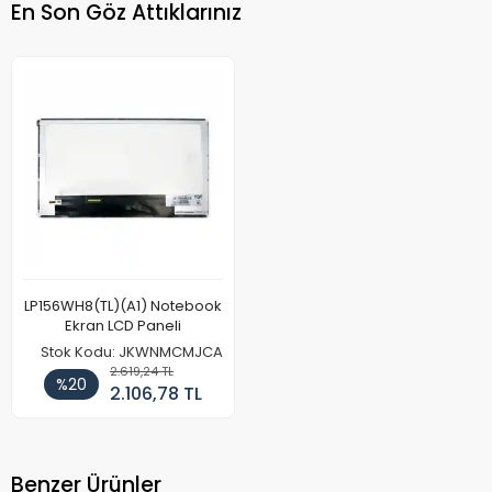
En Son Göz Attıklarınız
LP156WH8(TL)(A1) Notebook
Ekran LCD Paneli
Stok Kodu: JKWNMCMJCA
2.619,24 TL
%20
2.106,78 TL
Benzer Ürünler