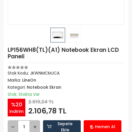
LP156WH8(TL)(A1) Notebook Ekran LCD
Paneli
Stok Kodu: JKWNMCMJCA
Marka:
LineOn
Kategori:
Notebook Ekran
Stok: Stokta Var
2.619,24 TL
%20
2.106,78 TL
indirim
Sepete
Hemen Al
Ekle