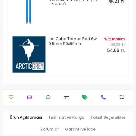
85,41 TL
- 2 Adet)
Ice Cube Termal Pad 6w
%72 indirim
0.5mm 50x50mm
198,38 TL
54,66 TL
Ürün Açıklaması
Teslimat ve Kargo
Taksit Seçenekleri
Yorumlar
Garanti ve İade