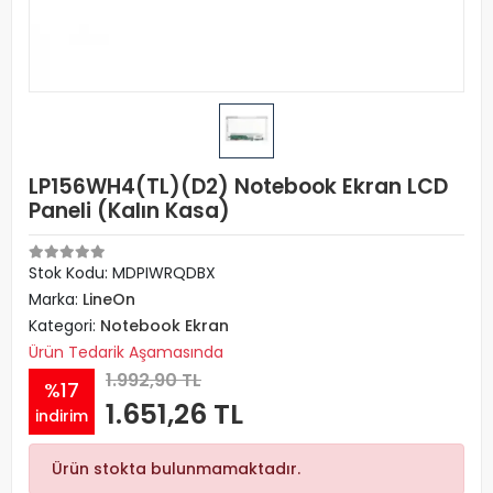
LP156WH4(TL)(D2) Notebook Ekran LCD
Paneli (Kalın Kasa)
Stok Kodu: MDPIWRQDBX
Marka:
LineOn
Kategori:
Notebook Ekran
Ürün Tedarik Aşamasında
1.992,90 TL
%17
1.651,26 TL
indirim
Ürün stokta bulunmamaktadır.