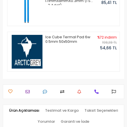
171mmX8mmX0.3mm (1 Set
85,41 TL
- 2 Adet)
Ice Cube Termal Pad 6w
%72 indirim
0.5mm 50x50mm
198,38 TL
54,66 TL
Ürün Açıklaması
Teslimat ve Kargo
Taksit Seçenekleri
Yorumlar
Garanti ve İade