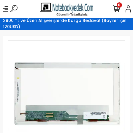
0
2900 TL ve Üzeri Alışverişlerde Kargo Bedava! (Bayiler için
120USD)