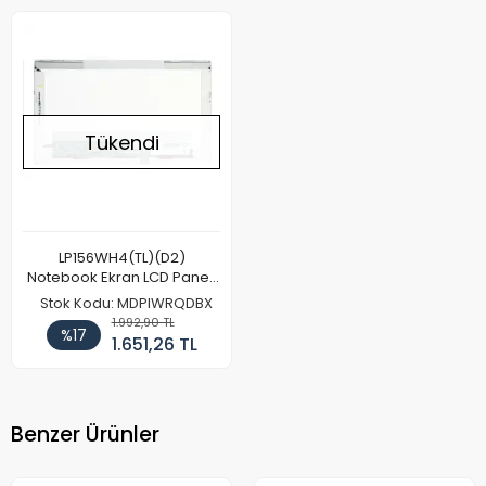
Tükendi
LP156WH4(TL)(D2)
Notebook Ekran LCD Paneli
(Kalın Kasa)
Stok Kodu: MDPIWRQDBX
1.992,90 TL
%17
1.651,26 TL
Benzer Ürünler