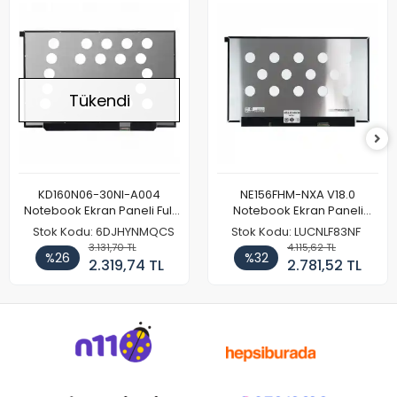
Tükendi
KD160N06-30NI-A004
NE156FHM-NXA V18.0
Notebook Ekran Paneli Full
Notebook Ekran Paneli
HD
144Hz
Stok Kodu: 6DJHYNMQCS
Stok Kodu: LUCNLF83NF
3.131,70 TL
4.115,62 TL
%26
%32
2.319,74 TL
2.781,52 TL