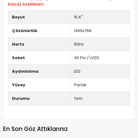
Kasa) özellikleri:
Boyut
15.6''
Çözünürlük
1366x768
Hertz
60Hz
Soket
40 Pin / LVDS
Aydınlatma
LED
Yüzey
Parlak
Durumu
Yeni
En Son Göz Attıklarınız