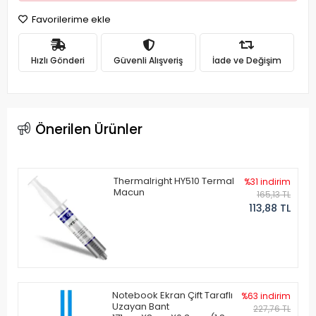
Favorilerime ekle
Hızlı Gönderi
Güvenli Alışveriş
İade ve Değişim
Önerilen Ürünler
Thermalright HY510 Termal
%31 indirim
Macun
165,13 TL
113,88 TL
Notebook Ekran Çift Taraflı
%63 indirim
Uzayan Bant
227,76 TL