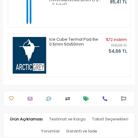
85,41 TL
- 2 Adet)
Ice Cube Termal Pad 6w
%72 indirim
0.5mm 50x50mm
198,38 TL
54,66 TL
Ürün Açıklaması
Teslimat ve Kargo
Taksit Seçenekleri
Yorumlar
Garanti ve İade