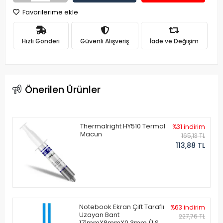
Favorilerime ekle
Hızlı Gönderi
Güvenli Alışveriş
İade ve Değişim
Önerilen Ürünler
Thermalright HY510 Termal
%31 indirim
Macun
165,13 TL
113,88 TL
Notebook Ekran Çift Taraflı
%63 indirim
Uzayan Bant
227,76 TL
171mmX8mmX0.3mm (1 Set