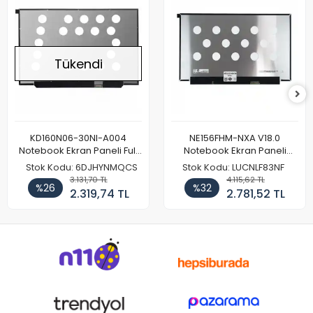
Tükendi
KD160N06-30NI-A004
NE156FHM-NXA V18.0
Notebook Ekran Paneli Full
Notebook Ekran Paneli
HD
144Hz
Stok Kodu: 6DJHYNMQCS
Stok Kodu: LUCNLF83NF
3.131,70 TL
4.115,62 TL
%26
%32
2.319,74 TL
2.781,52 TL