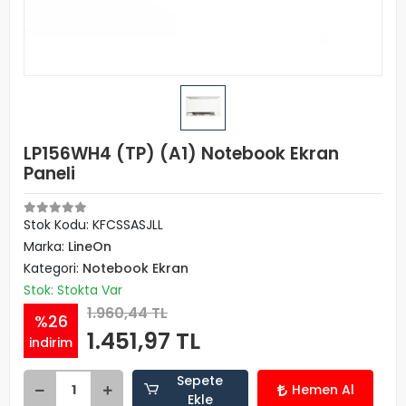
LP156WH4 (TP) (A1) Notebook Ekran
Paneli
Stok Kodu: KFCSSASJLL
Marka:
LineOn
Kategori:
Notebook Ekran
Stok: Stokta Var
1.960,44 TL
%26
1.451,97 TL
indirim
Sepete
Hemen Al
Ekle