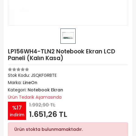
LP156WH4-TLN2 Notebook Ekran LCD
Paneli (Kalın Kasa)
Stok Kodu: JSQKFGRBTE
Marka:
LineOn
Kategori:
Notebook Ekran
Ürün Tedarik Aşamasında
1.992,90 TL
%17
1.651,26 TL
indirim
Ürün stokta bulunmamaktadır.