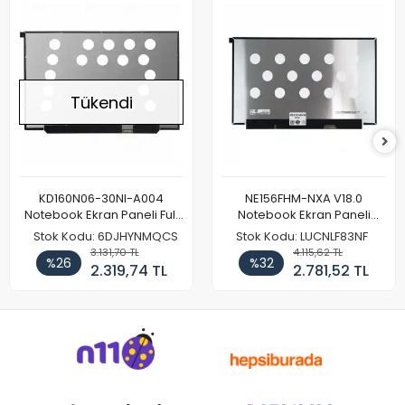
Tükendi
KD160N06-30NI-A004
NE156FHM-NXA V18.0
Notebook Ekran Paneli Full
Notebook Ekran Paneli
HD
144Hz
Stok Kodu: 6DJHYNMQCS
Stok Kodu: LUCNLF83NF
3.131,70 TL
4.115,62 TL
%26
%32
2.319,74 TL
2.781,52 TL