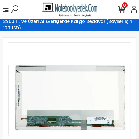
0
2900 TL ve Üzeri Alışverişlerde Kargo Bedava! (Bayiler için
120USD)