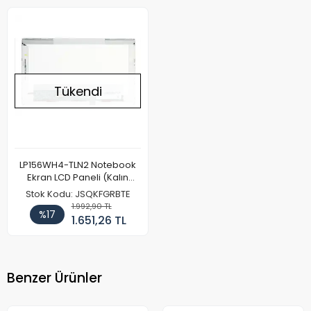
Tükendi
LP156WH4-TLN2 Notebook
Ekran LCD Paneli (Kalın
Kasa)
Stok Kodu: JSQKFGRBTE
1.992,90 TL
%17
1.651,26 TL
Benzer Ürünler