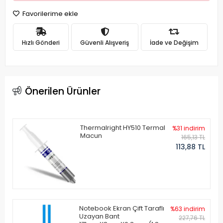
Favorilerime ekle
Hızlı Gönderi
Güvenli Alışveriş
İade ve Değişim
Önerilen Ürünler
Thermalright HY510 Termal
%31 indirim
Macun
165,13 TL
113,88 TL
Notebook Ekran Çift Taraflı
%63 indirim
Uzayan Bant
227,76 TL