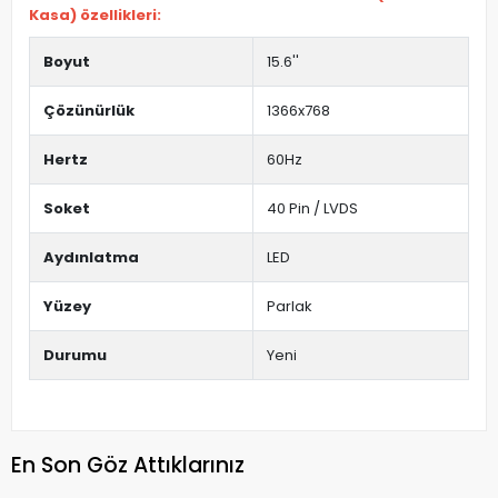
Kasa) özellikleri:
Boyut
15.6''
Çözünürlük
1366x768
Hertz
60Hz
Soket
40 Pin / LVDS
Aydınlatma
LED
Yüzey
Parlak
Durumu
Yeni
En Son Göz Attıklarınız