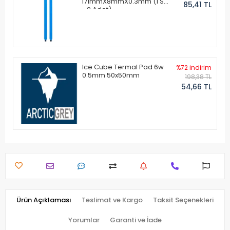
171mmX8mmX0.3mm (1 Set
85,41 TL
- 2 Adet)
Ice Cube Termal Pad 6w
%72 indirim
0.5mm 50x50mm
198,38 TL
54,66 TL
Ürün Açıklaması
Teslimat ve Kargo
Taksit Seçenekleri
Yorumlar
Garanti ve İade