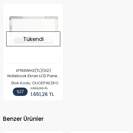
Tükendi
LP156WH2(TL)(G2)
Notebook Ekran LCD Paneli
(Kalın Kasa)
Stok Kodu: OUOEPAEZKO
1.992,90 TL
%17
1.651,26 TL
Benzer Ürünler