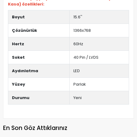
Kasa) özellikleri:
Boyut
15.6''
Çözünürlük
1366x768
Hertz
60Hz
Soket
40 Pin / LVDS
Aydınlatma
LED
Yüzey
Parlak
Durumu
Yeni
En Son Göz Attıklarınız