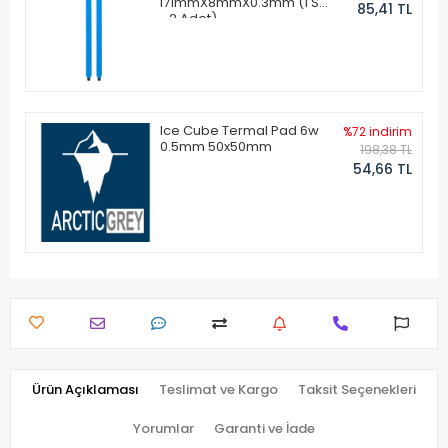
171mmX8mmX0.3mm (1 Set
85,41 TL
- 2 Adet)
Ice Cube Termal Pad 6w
%72 indirim
0.5mm 50x50mm
198,38 TL
54,66 TL
Ürün Açıklaması
Teslimat ve Kargo
Taksit Seçenekleri
Yorumlar
Garanti ve İade