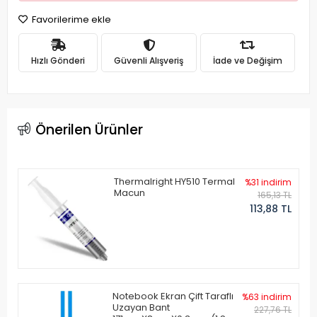
Favorilerime ekle
Hızlı Gönderi
Güvenli Alışveriş
İade ve Değişim
Önerilen Ürünler
Thermalright HY510 Termal
%31 indirim
Macun
165,13 TL
113,88 TL
Notebook Ekran Çift Taraflı
%63 indirim
Uzayan Bant
227,76 TL