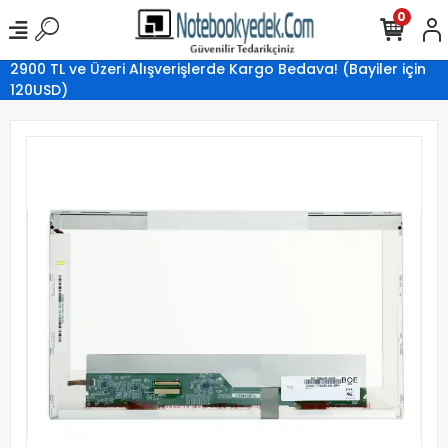
0
2900 TL ve Üzeri Alışverişlerde Kargo Bedava! (Bayiler için
120USD)