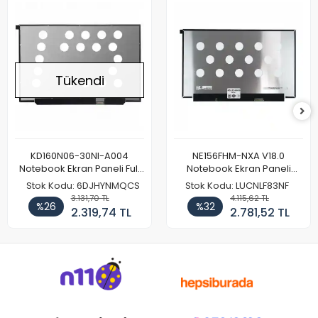
Tükendi
KD160N06-30NI-A004
NE156FHM-NXA V18.0
Notebook Ekran Paneli Full
Notebook Ekran Paneli
HD
144Hz
Stok Kodu: 6DJHYNMQCS
Stok Kodu: LUCNLF83NF
3.131,70 TL
4.115,62 TL
%26
%32
2.319,74 TL
2.781,52 TL