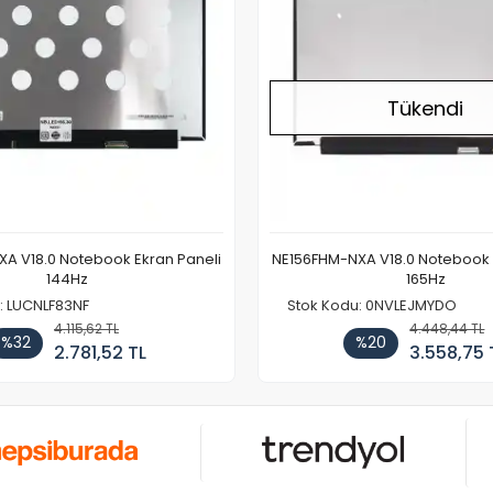
Tükendi
A V18.0 Notebook Ekran Paneli
NE156FHM-NXA V18.0 Notebook 
144Hz
165Hz
: LUCNLF83NF
Stok Kodu: 0NVLEJMYDO
4.115,62 TL
4.448,44 TL
%32
%20
2.781,52 TL
3.558,75 