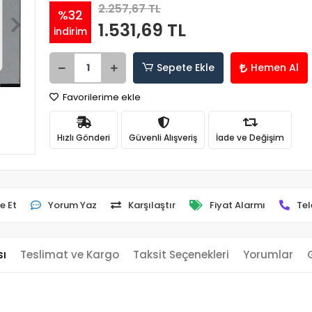
2.257,67 TL
%32
1.531,69 TL
indirim
Sepete Ekle
Hemen Al
Favorilerime ekle
Hızlı Gönderi
Güvenli Alışveriş
İade ve Değişim
e Et
Yorum Yaz
Karşılaştır
Fiyat Alarmı
Tel
sı
Teslimat ve Kargo
Taksit Seçenekleri
Yorumlar