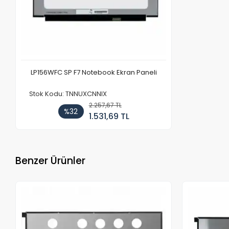
LP156WFC SP F7 Notebook Ekran Paneli
Stok Kodu: TNNUXCNNIX
2.257,67 TL
%32
1.531,69 TL
Benzer Ürünler
Stokta Yok