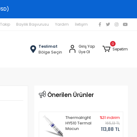
USD)
 Takip
Bayilik Başvurusu
Yardım
İletişim
0
Teslimat
Giriş Yap
Sepetim
Bölge Seçin
Üye Ol
Önerilen Ürünler
Thermalright
%31 indirim
HY510 Termal
165,13 TL
Macun
113,88 TL