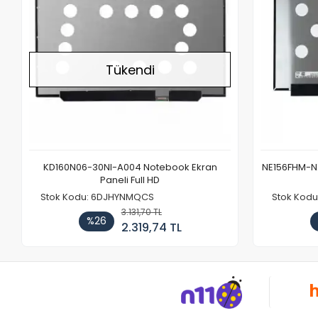
Tükendi
KD160N06-30NI-A004 Notebook Ekran
NE156FHM-NX
Paneli Full HD
Stok Kodu: 6DJHYNMQCS
Stok Kodu
3.131,70 TL
%26
2.319,74 TL