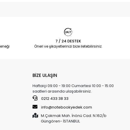
7 / 24 DESTEK
eneği
Öneri ve şikayetlerinizi bize iletebilirsiniz.
BİZE ULAŞIN
Haftaiçi 09:00 - 19:00 Cumartesi 10:00 - 15:00
saatleri arasında ulaşabilirsiniz.
0212 433 38 33
info@notebookyedek.com
M.Çakmak Mah. İnönü Cad. N.162/b
Güngören- İSTANBUL