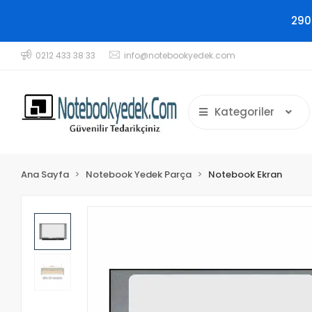
290
0212 433 38 33
info@notebookyedek.com
Kategoriler
Ana Sayfa
Notebook Yedek Parça
Notebook Ekran