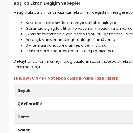
Başlıca Ekran Değişim Sebepleri
Aşağıdaki durumlar cihazınızın ekranının değiştirilmesi gerektiğ
Notebook ekranında kırık veya çatlak oluştuysa
Görüntüde çizgiler, titreme veya renk bozulmaları varsa
Ekranda tamamen siyah ekran (görüntü gelmeme) pro
Arka ışık yanıyor ancak görüntü görünmüyorsa
Sıvı teması sonucu ekran tepki vermiyorsa
Fiziksel darbe sonrası görüntü gidip geliyorsa
Detaylı arıza tanımları için blog yazılarımızdan notebook ekran 
iletişime geçin.
LP156WFC SP F7 Notebook Ekran Paneli özellikleri:
Boyut
Çözünürlük
Hertz
Soket