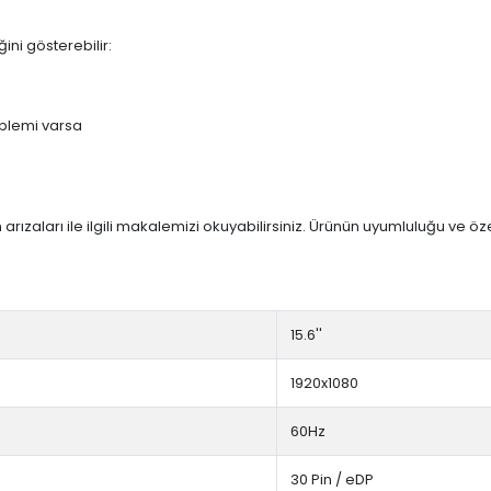
ini gösterebilir:
blemi varsa
arızaları ile ilgili makalemizi okuyabilirsiniz. Ürünün uyumluluğu ve ö
15.6''
1920x1080
60Hz
30 Pin / eDP