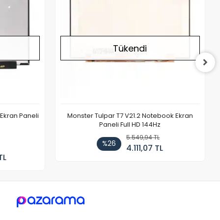
Tükendi
Ekran Paneli
Monster Tulpar T7 V21.2 Notebook Ekran
Paneli Full HD 144Hz
5.549,94 TL
%26
4.111,07 TL
TL