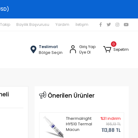
USD)
 Takip
Bayilik Başvurusu
Yardım
İletişim
0
Teslimat
Giriş Yap
Sepetim
Bölge Seçin
Üye Ol
eli
Önerilen Ürünler
Thermalright
%31 indirim
HY510 Termal
165,13 TL
Macun
113,88 TL