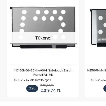
Stokta Yok
Tükendi
KD160N06-30NI-A004 Notebook Ekran
NE156FHM-NX
Paneli Full HD
Stok Kodu: 6DJHYNMQCS
Stok Kodu
3.131,70 TL
%26
2.319,74 TL