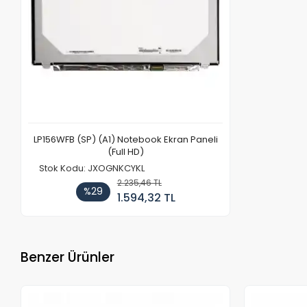
LP156WFB (SP) (A1) Notebook Ekran Paneli
(Full HD)
Stok Kodu: JXOGNKCYKL
2.235,46 TL
%29
1.594,32 TL
Benzer Ürünler