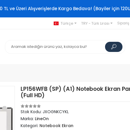
0 TL ve Üzeri Alışverişlerde Kargo Bedava! (Bayiler için 120
Türkçe
TRY - Türk Lirası
Sipariş
LP156WFB (SP) (A1) Notebook Ekran Pan
(Full HD)
Stok Kodu: JXOGNKCYKL
Marka:
LineOn
Kategori:
Notebook Ekran