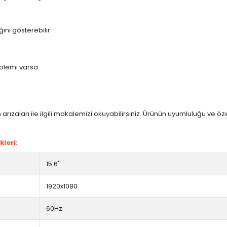
ini gösterebilir:
blemi varsa
arızaları ile ilgili makalemizi okuyabilirsiniz. Ürünün uyumluluğu ve ö
kleri:
15.6''
1920x1080
60Hz