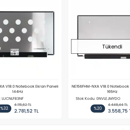
Tükendi
A V18.0 Notebook Ekran Paneli
NE156FHM-NXA V18.0 Notebook 
144Hz
165Hz
: LUCNLF83NF
Stok Kodu: 0NVLEJMYDO
4.115,62 TL
4.448,44 TL
%32
%20
2.781,52 TL
3.558,75 