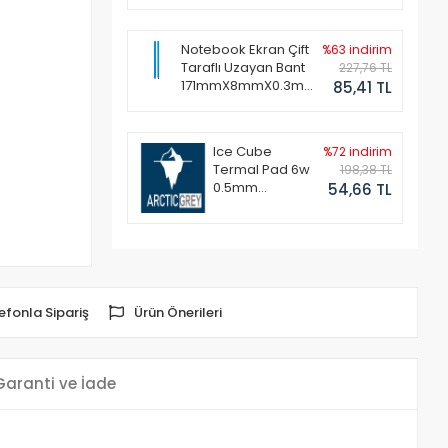
Notebook Ekran Çift
%63 indirim
Taraflı Uzayan Bant
227,76 TL
171mmX8mmX0.3mm
85,41 TL
(1 Set - 2 Adet)
Ice Cube
%72 indirim
Termal Pad 6w
198,38 TL
0.5mm
54,66 TL
50x50mm
efonla Sipariş
Ürün Önerileri
Garanti ve İade