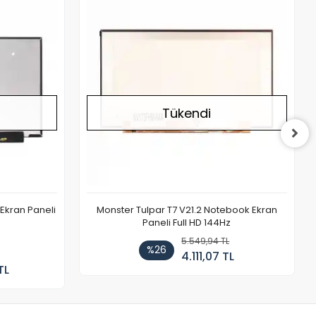
Stokta Yok
Stokta Yok
Tükendi
Ekran Paneli
Monster Tulpar T7 V21.2 Notebook Ekran
Paneli Full HD 144Hz
5.549,94 TL
%26
4.111,07 TL
TL