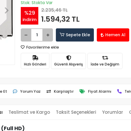
Stok: Stokta Var
2.235,46 TL
%29
1.594,32 TL
indirim
Sepete Ekle
Hemen Al
Favorilerime ekle
Hızlı Gönderi
Güvenli Alışveriş
İade ve Değişim
e Et
Yorum Yaz
Karşılaştır
Fiyat Alarmı
Tel
sı
Teslimat ve Kargo
Taksit Seçenekleri
Yorumlar
(Full HD)