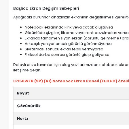
Başlıca Ekran Değişim Sebepleri
Aşağıdaki durumlar cihazınızın ekranının değiştirilmesi gerektiğ
Notebook ekranında kırık veya çatlak oluştuysa
Görüntüde çizgiler, titreme veya renk bozulmaları varsa
Ekranda tamamen siyah ekran (görüntü gelmeme) pro
Arka ışık yanıyor ancak görüntü görünmüyorsa
Sıvı teması sonucu ekran tepki vermiyorsa
Fiziksel darbe sonrası görüntü gidip geliyorsa
Detaylı arıza tanımları için blog yazılarımızdan notebook ekran 
iletişime geçin.
LP156WFB (SP) (A1) Notebook Ekran Paneli (Full HD) özelli
Boyut
Çözünürlük
Hertz