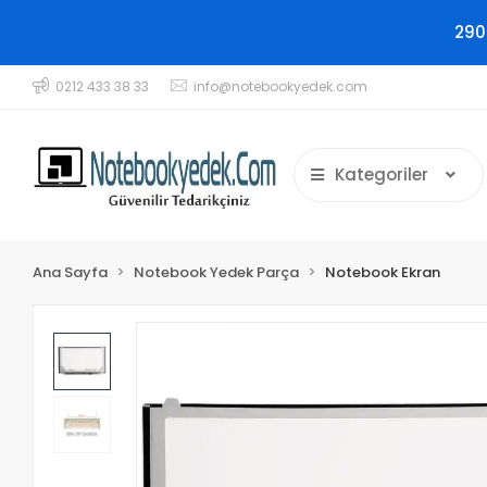
290
0212 433 38 33
info@notebookyedek.com
Kategoriler
Ana Sayfa
Notebook Yedek Parça
Notebook Ekran