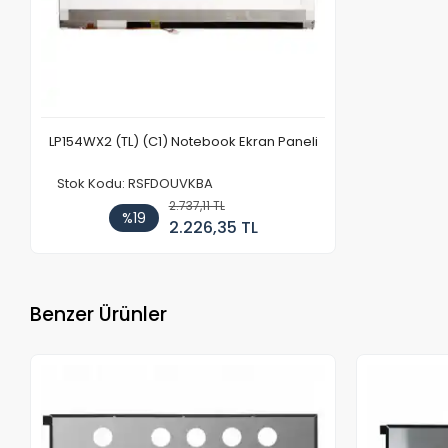
LP154WX2 (TL) (C1) Notebook Ekran Paneli
Stok Kodu: RSFDOUVKBA
2.737,11 TL
%19
2.226,35 TL
Benzer Ürünler
Stokta Yok