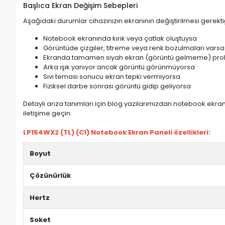
Başlıca Ekran Değişim Sebepleri
Aşağıdaki durumlar cihazınızın ekranının değiştirilmesi gerektiğ
Notebook ekranında kırık veya çatlak oluştuysa
Görüntüde çizgiler, titreme veya renk bozulmaları varsa
Ekranda tamamen siyah ekran (görüntü gelmeme) pro
Arka ışık yanıyor ancak görüntü görünmüyorsa
Sıvı teması sonucu ekran tepki vermiyorsa
Fiziksel darbe sonrası görüntü gidip geliyorsa
Detaylı arıza tanımları için blog yazılarımızdan notebook ekran 
iletişime geçin.
LP154WX2 (TL) (C1) Notebook Ekran Paneli özellikleri:
Boyut
Çözünürlük
Hertz
Soket