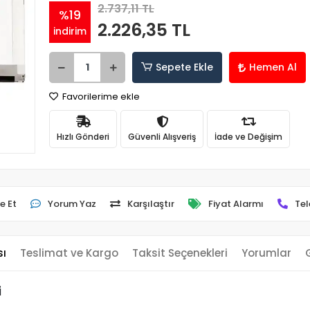
2.737,11 TL
%19
2.226,35 TL
indirim
Sepete Ekle
Hemen Al
Favorilerime ekle
Hızlı Gönderi
Güvenli Alışveriş
İade ve Değişim
e Et
Yorum Yaz
Karşılaştır
Fiyat Alarmı
Tel
sı
Teslimat ve Kargo
Taksit Seçenekleri
Yorumlar
i