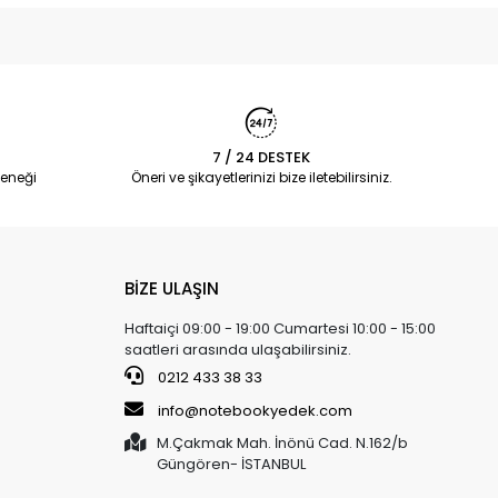
7 / 24 DESTEK
eneği
Öneri ve şikayetlerinizi bize iletebilirsiniz.
BİZE ULAŞIN
Haftaiçi 09:00 - 19:00 Cumartesi 10:00 - 15:00
saatleri arasında ulaşabilirsiniz.
0212 433 38 33
info@notebookyedek.com
M.Çakmak Mah. İnönü Cad. N.162/b
Güngören- İSTANBUL