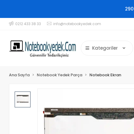
290
0212 433 38 33
info@notebookyedek.com
Kategoriler
Ana Sayfa
Notebook Yedek Parça
Notebook Ekran