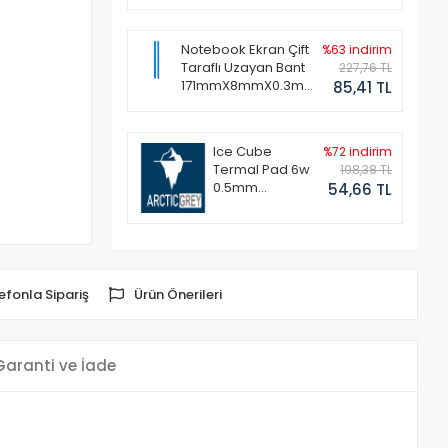
Notebook Ekran Çift
%63 indirim
Taraflı Uzayan Bant
227,76 TL
171mmX8mmX0.3mm
85,41 TL
(1 Set - 2 Adet)
Ice Cube
%72 indirim
Termal Pad 6w
198,38 TL
0.5mm
54,66 TL
50x50mm
efonla Sipariş
Ürün Önerileri
Garanti ve İade