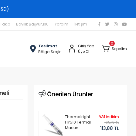
USD)
 Takip
Bayilik Başvurusu
Yardım
İletişim
0
Teslimat
Giriş Yap
Sepetim
Bölge Seçin
Üye Ol
neli
Önerilen Ürünler
Thermalright
%31 indirim
HY510 Termal
165,13 TL
Macun
113,88 TL