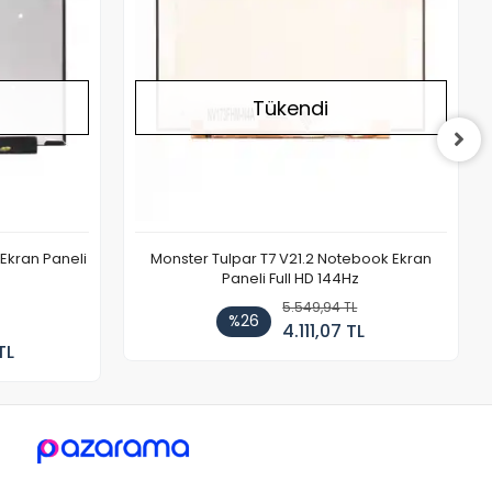
Tükendi
Ekran Paneli
Monster Tulpar T7 V21.2 Notebook Ekran
Paneli Full HD 144Hz
5.549,94 TL
%26
4.111,07 TL
TL