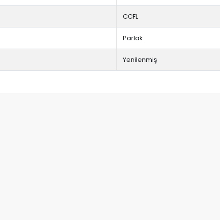
CCFL
Parlak
Yenilenmiş