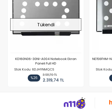
Tükendi
KD160N06-30NI-A004 Notebook Ekran
NE156FHM-NX
Paneli Full HD
Stok Kodu: 6DJHYNMQCS
Stok Kodu
3.131,70 TL
%26
2.319,74 TL