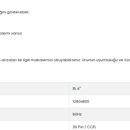
ini gösterebilir:
blemi varsa
arızaları ile ilgili makalemizi okuyabilirsiniz. Ürünün uyumluluğu ve ö
15.4''
1280x800
60Hz
30 Pin / CCFL