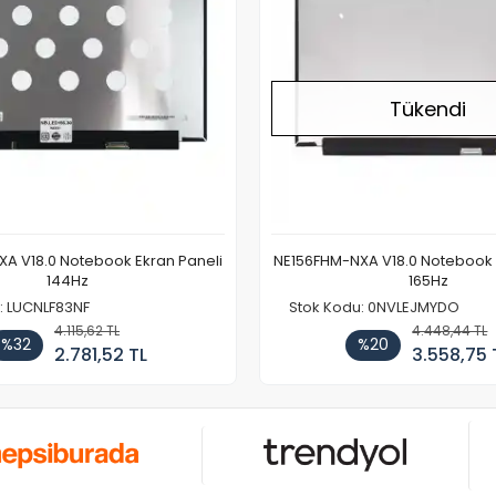
Tükendi
A V18.0 Notebook Ekran Paneli
NE156FHM-NXA V18.0 Notebook 
144Hz
165Hz
: LUCNLF83NF
Stok Kodu: 0NVLEJMYDO
4.115,62 TL
4.448,44 TL
%32
%20
2.781,52 TL
3.558,75 