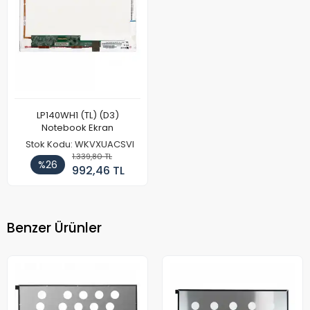
LP140WH1 (TL) (D3)
Notebook Ekran
Stok Kodu: WKVXUACSVI
1.339,80 TL
%26
992,46 TL
Benzer Ürünler