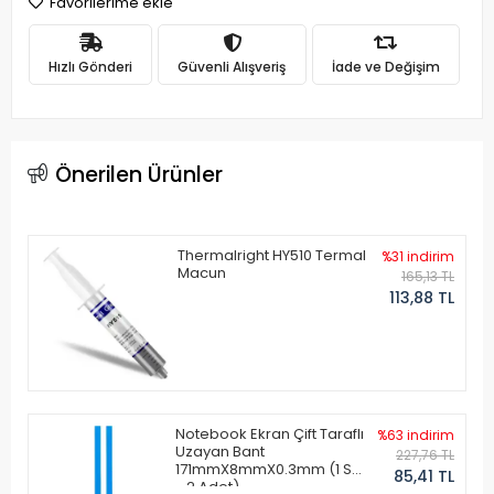
Favorilerime ekle
Hızlı Gönderi
Güvenli Alışveriş
İade ve Değişim
Önerilen Ürünler
Thermalright HY510 Termal
%31 indirim
Macun
165,13 TL
113,88 TL
Notebook Ekran Çift Taraflı
%63 indirim
Uzayan Bant
227,76 TL
171mmX8mmX0.3mm (1 Set
85,41 TL
- 2 Adet)