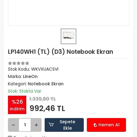
LP140WH1 (TL) (D3) Notebook Ekran
Stok Kodu: WKVXUACSVI
Marka:
LineOn
Kategori:
Notebook Ekran
Stok: Stokta Var
1.339,80 TL
%26
992,46 TL
indirim
Sepete
Hemen Al
Ekle