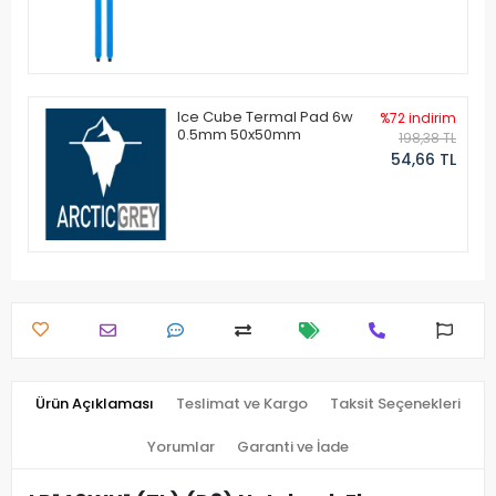
Ice Cube Termal Pad 6w
%72 indirim
0.5mm 50x50mm
198,38 TL
54,66 TL
Ürün Açıklaması
Teslimat ve Kargo
Taksit Seçenekleri
Yorumlar
Garanti ve İade