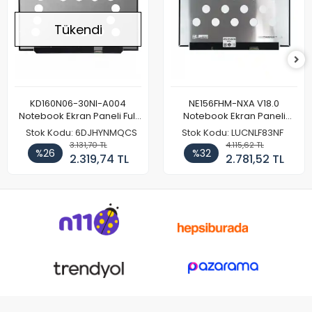
Tükendi
KD160N06-30NI-A004
NE156FHM-NXA V18.0
Notebook Ekran Paneli Full
Notebook Ekran Paneli
HD
144Hz
Stok Kodu: 6DJHYNMQCS
Stok Kodu: LUCNLF83NF
3.131,70 TL
4.115,62 TL
%26
%32
2.319,74 TL
2.781,52 TL