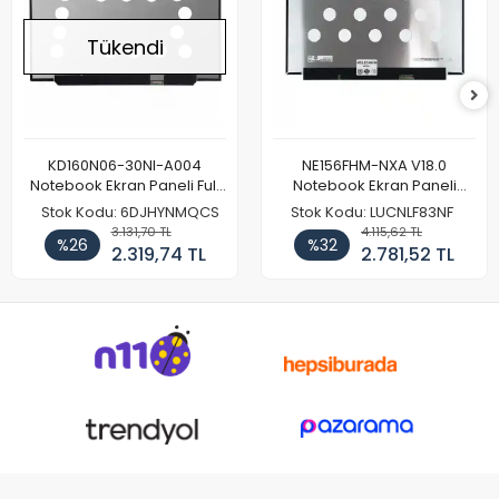
Tükendi
KD160N06-30NI-A004
NE156FHM-NXA V18.0
Notebook Ekran Paneli Full
Notebook Ekran Paneli
HD
144Hz
Stok Kodu: 6DJHYNMQCS
Stok Kodu: LUCNLF83NF
3.131,70 TL
4.115,62 TL
%26
%32
2.319,74 TL
2.781,52 TL