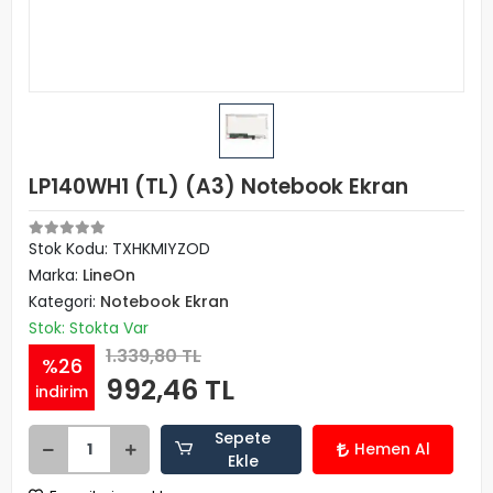
LP140WH1 (TL) (A3) Notebook Ekran
Stok Kodu: TXHKMIYZOD
Marka:
LineOn
Kategori:
Notebook Ekran
Stok: Stokta Var
1.339,80 TL
%26
992,46 TL
indirim
Sepete
Hemen Al
Ekle