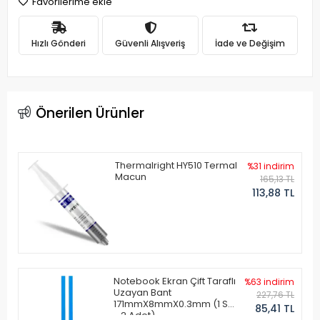
Favorilerime ekle
Hızlı Gönderi
Güvenli Alışveriş
İade ve Değişim
Önerilen Ürünler
Thermalright HY510 Termal
%31 indirim
Macun
165,13 TL
113,88 TL
Notebook Ekran Çift Taraflı
%63 indirim
Uzayan Bant
227,76 TL
171mmX8mmX0.3mm (1 Set
85,41 TL
- 2 Adet)