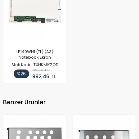
LP140WH1 (TL) (A3)
Notebook Ekran
Stok Kodu: TXHKMIYZOD
1.339,80 TL
%26
992,46 TL
Benzer Ürünler