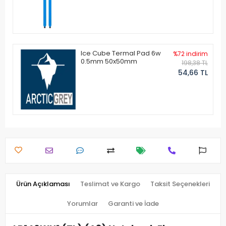
Ice Cube Termal Pad 6w
%72 indirim
0.5mm 50x50mm
198,38 TL
54,66 TL
Ürün Açıklaması
Teslimat ve Kargo
Taksit Seçenekleri
Yorumlar
Garanti ve İade