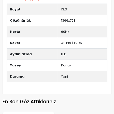
Boyut
13.3''
Çözünürlük
1366x768
Hertz
60Hz
Soket
40 Pin / LVDS
Aydınlatma
LED
Yüzey
Parlak
Durumu
Yeni
En Son Göz Attıklarınız