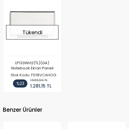
Tükendi
LP133WH2(TL)(GA)
Notebook Ekran Paneli
Stok Kodu: FSYBVCAHOG
1.665,50 TL
%23
1.281,15 TL
Benzer Ürünler