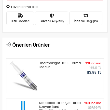
Favorilerime ekle
Hızlı Gönderi
Güvenli Alışveriş
İade ve Değişim
Önerilen Ürünler
Thermalright HY510 Termal
%31 indirim
Macun
165,13 TL
113,88 TL
Notebook Ekran Çift Taraflı
%63 indirim
Uzayan Bant
227,76 TL