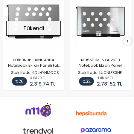
Tükendi
KD160N06-30NI-A004
NE156FHM-NXA V18.0
Notebook Ekran Paneli Full
Notebook Ekran Paneli
HD
144Hz
Stok Kodu: 6DJHYNMQCS
Stok Kodu: LUCNLF83NF
3.131,70 TL
4.115,62 TL
%26
%32
2.319,74 TL
2.781,52 TL