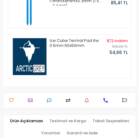
171mmX8mmX0.3mm (1 Set
85,41 TL
- 2 Adet)
Ice Cube Termal Pad 6w
%72 indirim
0.5mm 50x50mm
198,38 TL
54,66 TL
Ürün Açıklaması
Teslimat ve Kargo
Taksit Seçenekleri
Yorumlar
Garanti ve İade