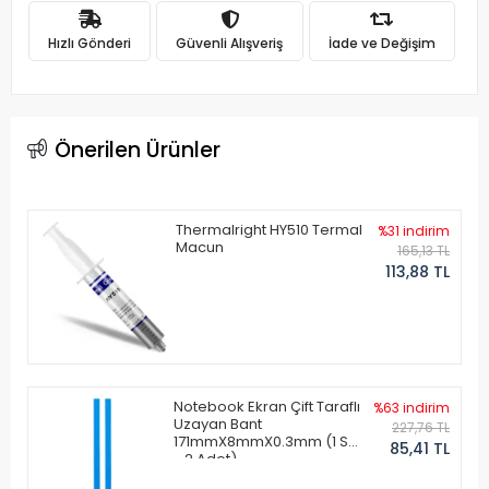
Hızlı Gönderi
Güvenli Alışveriş
İade ve Değişim
Önerilen Ürünler
Thermalright HY510 Termal
%31 indirim
Macun
165,13 TL
113,88 TL
Notebook Ekran Çift Taraflı
%63 indirim
Uzayan Bant
227,76 TL
171mmX8mmX0.3mm (1 Set
85,41 TL
- 2 Adet)