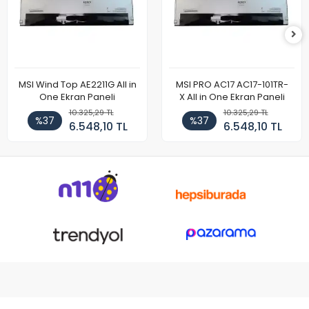
MSI Wind Top AE2211G All in
MSI PRO AC17 AC17-101TR-
One Ekran Paneli
X All in One Ekran Paneli
10.325,29 TL
10.325,29 TL
%37
%37
6.548,10 TL
6.548,10 TL