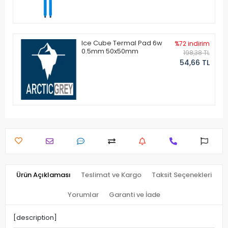
Ice Cube Termal Pad 6w
%72 indirim
0.5mm 50x50mm
198,38 TL
54,66 TL
Ürün Açıklaması
Teslimat ve Kargo
Taksit Seçenekleri
Yorumlar
Garanti ve İade
[description]