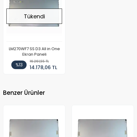
Tükendi
LM270WF7 SS D3 All in One
Ekran Paneli
16.261,55 TL
%13
14.178,06 TL
Benzer Ürünler