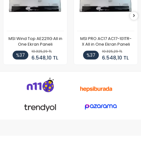
MSI Wind Top AE2211G All in
MSI PRO AC17 AC17-101TR-
One Ekran Paneli
X All in One Ekran Paneli
10.325,29 TL
10.325,29 TL
%37
%37
6.548,10 TL
6.548,10 TL