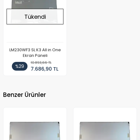
Tükendi
LM230WF3 SL K3 All in One
Ekran Paneli
10.893,66 TL
%29
7.686,90 TL
Benzer Ürünler