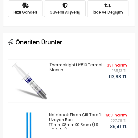
Hızlı Gönderi
Güvenli Alışveriş
İade ve Değişim
Önerilen Ürünler
Thermalright HY510 Termal
%31 indirim
Macun
165,13 TL
113,88 TL
Notebook Ekran Çift Taraflı
%63 indirim
Uzayan Bant
227,76 TL
171mmX8mmX0.3mm (1 Set
85,41 TL
- 2 Adet)