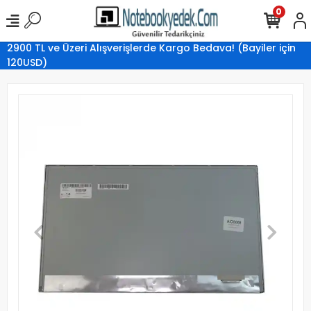
0
2900 TL ve Üzeri Alışverişlerde Kargo Bedava! (Bayiler için
120USD)