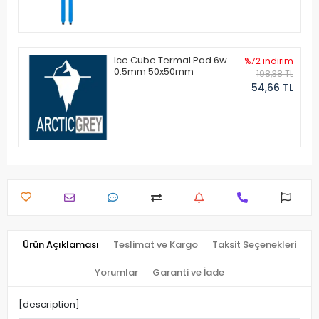
Ice Cube Termal Pad 6w
%72 indirim
0.5mm 50x50mm
198,38 TL
54,66 TL
Ürün Açıklaması
Teslimat ve Kargo
Taksit Seçenekleri
Yorumlar
Garanti ve İade
[description]