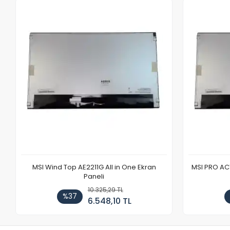
MSI Wind Top AE2211G All in One Ekran
MSI PRO AC1
Paneli
10.325,29 TL
%37
6.548,10 TL