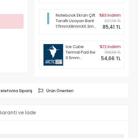
Notebook Ekran Çift
%63 indirim
Taraflı Uzayan Bant
227,76 TL
171mmX8mmX0.3mm
85,41 TL
(1 Set - 2 Adet)
Ice Cube
%72 indirim
Termal Pad 6w
198,38 TL
0.5mm
54,66 TL
50x50mm
Telefonla Sipariş
Ürün Önerileri
Garanti ve İade