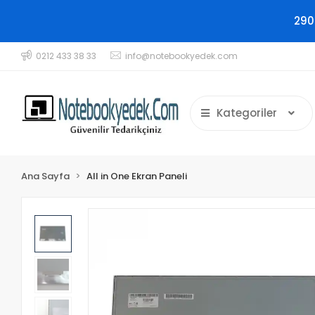
290
0212 433 38 33
info@notebookyedek.com
Kategoriler
Ana Sayfa
All in One Ekran Paneli