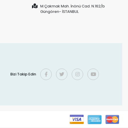
M.Çakmak Mah. İnönü Cad. N.162/b
Güngören- İSTANBUL
Bizi Takip Edin