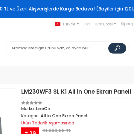
0 TL ve Üzeri Alışverişlerde Kargo Bedava! (Bayiler için 120
Türkçe
TRY - Türk Lirası
Sipariş
LM230WF3 SL K1 All in One Ekran Paneli
Marka:
LineOn
Kategori:
All in One Ekran Paneli
Ürün Tedarik Aşamasında
10.893,66 TL
%29