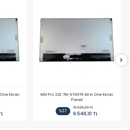
n One Ekran
MSI Pro 22E 7M-074XTR All in One Ekran
Paneli
10.325,29 TL
%37
TL
6.548,10 TL