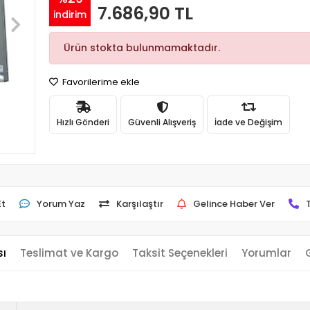
7.686,90 TL
indirim
Ürün stokta bulunmamaktadır.
Favorilerime ekle
Hızlı Gönderi
Güvenli Alışveriş
İade ve Değişim
Et
Yorum Yaz
Karşılaştır
Gelince Haber Ver
sı
Teslimat ve Kargo
Taksit Seçenekleri
Yorumlar