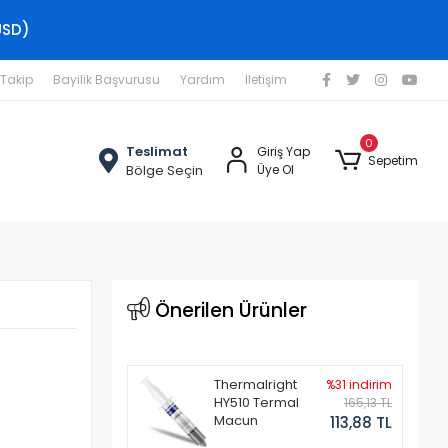
USD)
 Takip
Bayilik Başvurusu
Yardım
İletişim
0
Teslimat
Giriş Yap
Sepetim
Bölge Seçin
Üye Ol
Önerilen Ürünler
Thermalright
%31 indirim
HY510 Termal
165,13 TL
Macun
113,88 TL