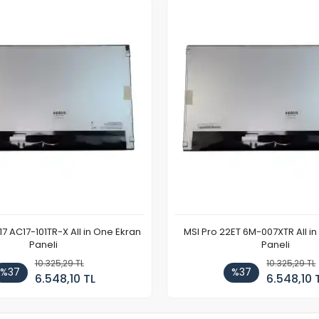
7 AC17-101TR-X All in One Ekran
MSI Pro 22ET 6M-007XTR All i
Paneli
Paneli
10.325,29 TL
10.325,29 TL
%37
%37
6.548,10 TL
6.548,10 