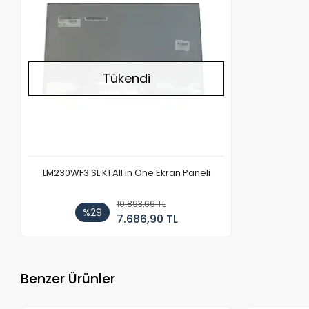
Tükendi
LM230WF3 SL K1 All in One Ekran Paneli
10.893,66 TL
%29
7.686,90 TL
Benzer Ürünler