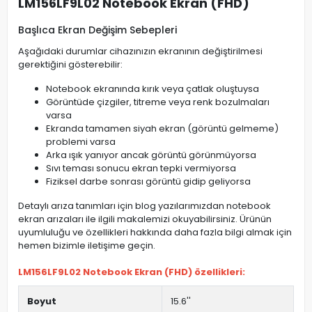
LM156LF9L02 Notebook Ekran (FHD)
Başlıca Ekran Değişim Sebepleri
Aşağıdaki durumlar cihazınızın ekranının değiştirilmesi
gerektiğini gösterebilir:
Notebook ekranında kırık veya çatlak oluştuysa
Görüntüde çizgiler, titreme veya renk bozulmaları
varsa
Ekranda tamamen siyah ekran (görüntü gelmeme)
problemi varsa
Arka ışık yanıyor ancak görüntü görünmüyorsa
Sıvı teması sonucu ekran tepki vermiyorsa
Fiziksel darbe sonrası görüntü gidip geliyorsa
Detaylı arıza tanımları için blog yazılarımızdan notebook
ekran arızaları ile ilgili makalemizi okuyabilirsiniz. Ürünün
uyumluluğu ve özellikleri hakkında daha fazla bilgi almak için
hemen bizimle iletişime geçin.
LM156LF9L02 Notebook Ekran (FHD) özellikleri:
Boyut
15.6''