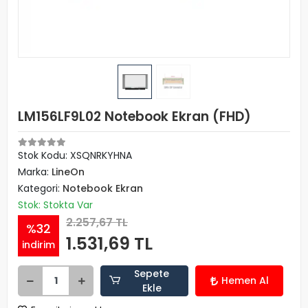
LM156LF9L02 Notebook Ekran (FHD)
Stok Kodu: XSQNRKYHNA
Marka:
LineOn
Kategori:
Notebook Ekran
Stok: Stokta Var
2.257,67 TL
%32
1.531,69 TL
indirim
Sepete
Hemen Al
Ekle