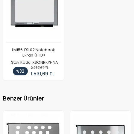
LM156LF9L02 Notebook
Ekran (FHD)
Stok Kodu: XSQNRKYHNA
2.257,67 TL
%32
1.531,69 TL
Benzer Ürünler