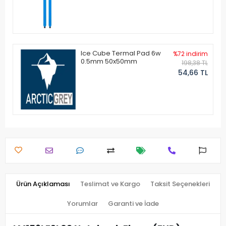
Ice Cube Termal Pad 6w
%72 indirim
0.5mm 50x50mm
198,38 TL
54,66 TL
Ürün Açıklaması
Teslimat ve Kargo
Taksit Seçenekleri
Yorumlar
Garanti ve İade