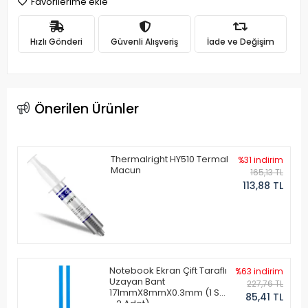
Favorilerime ekle
Hızlı Gönderi
Güvenli Alışveriş
İade ve Değişim
Önerilen Ürünler
Thermalright HY510 Termal
%31 indirim
Macun
165,13 TL
113,88 TL
Notebook Ekran Çift Taraflı
%63 indirim
Uzayan Bant
227,76 TL
171mmX8mmX0.3mm (1 Set
85,41 TL
- 2 Adet)