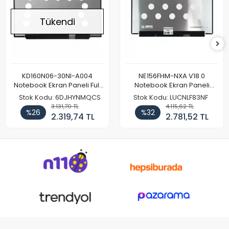
Tükendi
KD160N06-30NI-A004
NE156FHM-NXA V18.0
Notebook Ekran Paneli Full
Notebook Ekran Paneli
HD
144Hz
Stok Kodu: 6DJHYNMQCS
Stok Kodu: LUCNLF83NF
3.131,70 TL
4.115,62 TL
%26
%32
2.319,74 TL
2.781,52 TL