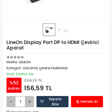
LineOn Display Port DP to HDMI Çevirici
Aparat
Marka:
LineOn
Kategori:
Görüntü çevirici kablolar
Stok: Stokta Var
324,13 TL
%52
156,59 TL
indirim
Sepete
Hemen Al
Ekle