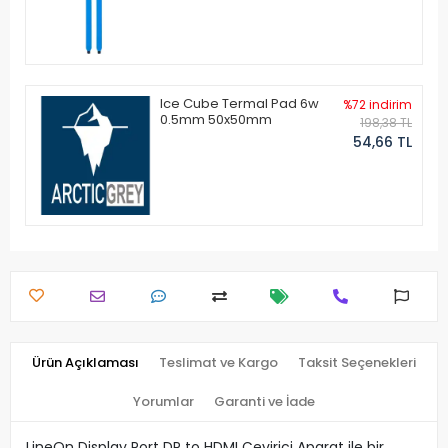
Ice Cube Termal Pad 6w
%72 indirim
0.5mm 50x50mm
198,38 TL
54,66 TL
Ürün Açıklaması
Teslimat ve Kargo
Taksit Seçenekleri
Yorumlar
Garanti ve İade
LineOn Display Port DP to HDMI Çevirici Aparat ile bir