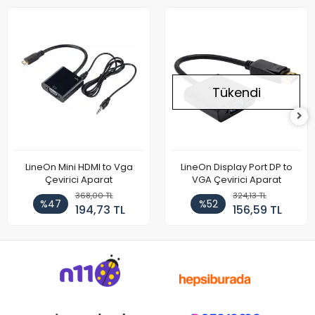
Tükendi
LineOn Mini HDMI to Vga
LineOn Display Port DP to
Çevirici Aparat
VGA Çevirici Aparat
368,00 TL
324,13 TL
%47
%52
194,73 TL
156,59 TL