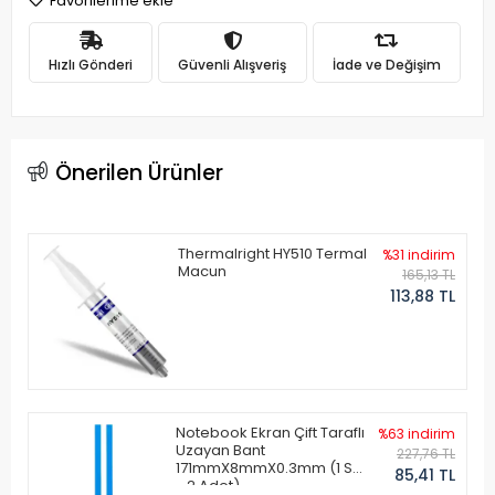
Favorilerime ekle
Hızlı Gönderi
Güvenli Alışveriş
İade ve Değişim
Önerilen Ürünler
Thermalright HY510 Termal
%31 indirim
Macun
165,13 TL
113,88 TL
Notebook Ekran Çift Taraflı
%63 indirim
Uzayan Bant
227,76 TL
171mmX8mmX0.3mm (1 Set
85,41 TL
- 2 Adet)