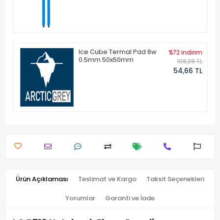
Ice Cube Termal Pad 6w
%72 indirim
0.5mm 50x50mm
198,38 TL
54,66 TL
Ürün Açıklaması
Teslimat ve Kargo
Taksit Seçenekleri
Yorumlar
Garanti ve İade