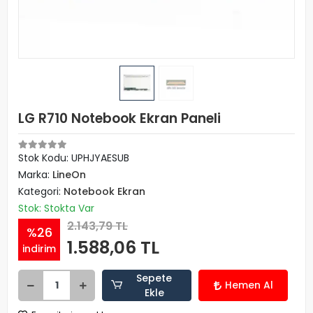
LG R710 Notebook Ekran Paneli
Stok Kodu: UPHJYAESUB
Marka:
LineOn
Kategori:
Notebook Ekran
Stok: Stokta Var
2.143,79 TL
%26
1.588,06 TL
indirim
Sepete
Hemen Al
Ekle