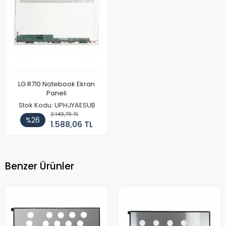
LG R710 Notebook Ekran
Paneli
Stok Kodu: UPHJYAESUB
2.143,79 TL
%26
1.588,06 TL
Benzer Ürünler