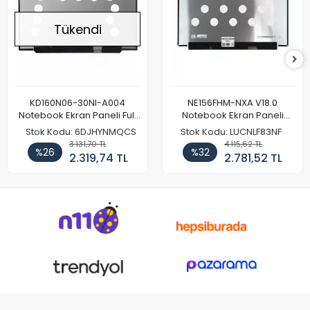
Tükendi
KD160N06-30NI-A004
NE156FHM-NXA V18.0
Notebook Ekran Paneli Full
Notebook Ekran Paneli
HD
144Hz
Stok Kodu: 6DJHYNMQCS
Stok Kodu: LUCNLF83NF
3.131,70 TL
4.115,62 TL
%26
%32
2.319,74 TL
2.781,52 TL