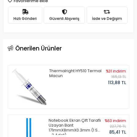
Favorilerime ekle
Hızlı Gönderi
Güvenli Alışveriş
İade ve Değişim
Önerilen Ürünler
Thermalright HY510 Termal
%31 indirim
Macun
165,13 TL
113,88 TL
Notebook Ekran Çift Taraflı
%63 indirim
Uzayan Bant
227,76 TL
171mmX8mmX0.3mm (1 Set
85,41 TL
- 2 Adet)