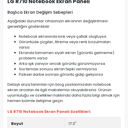
LG R710 Notebook Ekran Paneli
Başlıca Ekran Değişim Sebepleri
Aşağıdaki durumlar cihazınızın ekranının değiştirilmesi
gerektiğini gösterebilir:
Notebook ekranında kırık veya çatlak oluştuysa
Görüntüde çizgiler, titreme veya renk bozulmaları
varsa
Ekranda tamamen siyah ekran (görüntü gelmeme)
problemi varsa
Arka ışık yanıyor ancak görüntü görünmüyorsa
Sıvı teması sonucu ekran tepki vermiyorsa
Fiziksel darbe sonrası görüntü gidip geliyorsa
Detaylı arıza tanımları için blog yazılarımızdan notebook
ekran arızaları ile ilgili makalemizi okuyabilirsiniz. Ürünün
uyumluluğu ve özellikleri hakkında daha fazla bilgi almak için
hemen bizimle iletişime geçin.
LG R710 Notebook Ekran Paneli özellikleri:
Boyut
17.3''