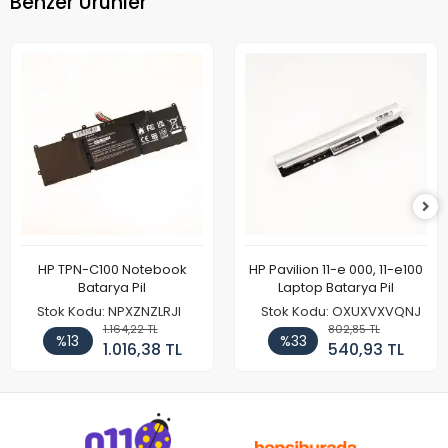
Benzer Ürünler
HP TPN-C100 Notebook
HP Pavilion 11-e 000, 11-e100
Batarya Pil
Laptop Batarya Pil
Stok Kodu: NPXZNZLRJI
Stok Kodu: OXUXVXVQNJ
1.164,22 TL
802,85 TL
%13
%33
1.016,38 TL
540,93 TL