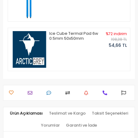
Ice Cube Termal Pad 6w
%72 indirim
0.5mm 50x50mm
198,38 TL
54,66 TL
Ürün Açıklaması
Teslimat ve Kargo
Taksit Seçenekleri
Yorumlar
Garanti ve İade