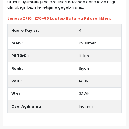
Ürünün uyumluluğu ve özellikleri hakkında daha fazla bilgi
almak için bizimle iletişime geçebilirsiniz.
Lenovo Z710 , Z70-80 Laptop Batarya Pil özellikleri:
Hücre Sayısı :
4
mAh :
2200mAh
Pil Türü :
Li-Ion
Renk :
Siyah
Volt :
14.8V
Wh :
33Wh
Özel Açıklama
İndirimli