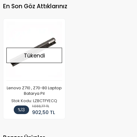
En Son Göz Attıklarınız
Tükendi
Lenovo Z710 , Z70-80 Laptop
Batarya Pil
Stok Kodu: LZBCTFYECQ
1.033,77 TL
%13
902,50 TL