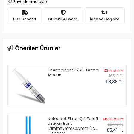
Favorilerime ekle
Hızlı Gönderi
Güvenli Alışveriş
İade ve Değişim
Önerilen Ürünler
Thermalright HY510 Termal
%31 indirim
Macun
165,13 TL
113,88 TL
Notebook Ekran Çift Taraflı
%63 indirim
Uzayan Bant
227,76 TL
171mmX8mmX0.3mm (1 Set
85,41 TL
- 2 Adet)