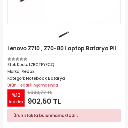
Lenovo Z710 , Z70-80 Laptop Batarya Pil
Stok Kodu: LZBCTFYECQ
Marka:
Redox
Kategori:
Notebook Batarya
Ürün Tedarik Aşamasında
1.033,77 TL
%13
902,50 TL
indirim
Ürün stokta bulunmamaktadır.