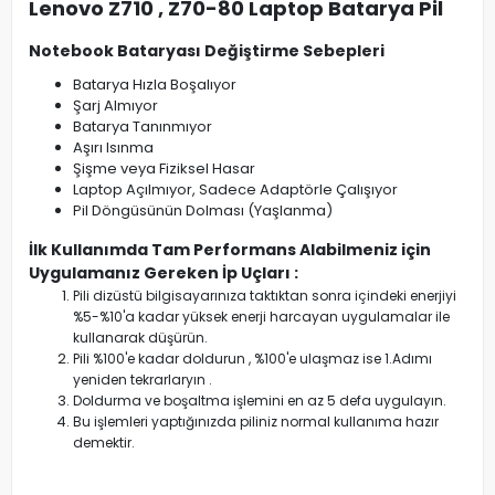
Lenovo Z710 , Z70-80 Laptop Batarya Pil
Notebook Bataryası Değiştirme Sebepleri
Batarya Hızla Boşalıyor
Şarj Almıyor
Batarya Tanınmıyor
Aşırı Isınma
Şişme veya Fiziksel Hasar
Laptop Açılmıyor, Sadece Adaptörle Çalışıyor
Pil Döngüsünün Dolması (Yaşlanma)
İlk Kullanımda Tam Performans Alabilmeniz için
Uygulamanız Gereken İp Uçları :
Pili dizüstü bilgisayarınıza taktıktan sonra içindeki enerjiyi
%5-%10'a kadar yüksek enerji harcayan uygulamalar ile
kullanarak düşürün.
Pili %100'e kadar doldurun , %100'e ulaşmaz ise 1.Adımı
yeniden tekrarlaryın .
Doldurma ve boşaltma işlemini en az 5 defa uygulayın.
Bu işlemleri yaptığınızda piliniz normal kullanıma hazır
demektir.