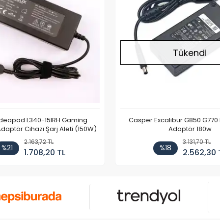
Tükendi
Ideapad L340-15IRH Gaming
Casper Excalibur G850 G770
aptör Cihazı Şarj Aleti (150W)
Adaptör 180w
2.163,72 TL
3.131,70 TL
%21
%18
1.708,20 TL
2.562,30 