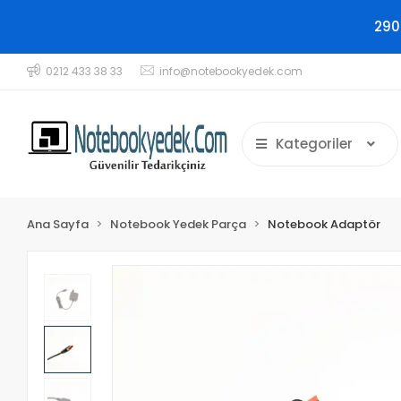
290
0212 433 38 33
info@notebookyedek.com
Kategoriler
Ana Sayfa
Notebook Yedek Parça
Notebook Adaptör