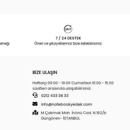
7 / 24 DESTEK
eneği
Öneri ve şikayetlerinizi bize iletebilirsiniz.
BİZE ULAŞIN
Haftaiçi 09:00 - 19:00 Cumartesi 10:00 - 15:00
saatleri arasında ulaşabilirsiniz.
0212 433 38 33
info@notebookyedek.com
M.Çakmak Mah. İnönü Cad. N.162/b
Güngören- İSTANBUL