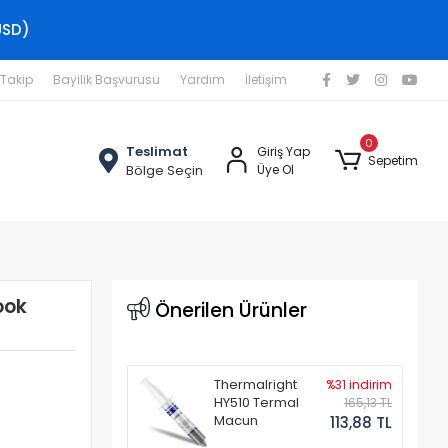
USD)
 Takip
Bayilik Başvurusu
Yardım
İletişim
0
Teslimat
Giriş Yap
Sepetim
Bölge Seçin
Üye Ol
ook
Önerilen Ürünler
Thermalright
%31 indirim
HY510 Termal
165,13 TL
Macun
113,88 TL