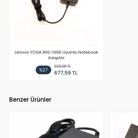
Lenovo YOGA 900-13ISK Uyumlu Notebook
Adaptör
923,28 TL
%27
677,59 TL
Benzer Ürünler
Stokta Yok