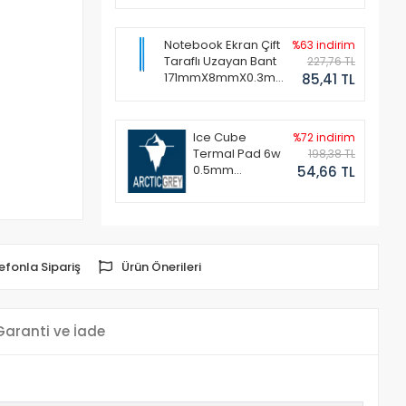
Notebook Ekran Çift
%63 indirim
Taraflı Uzayan Bant
227,76 TL
171mmX8mmX0.3mm
85,41 TL
(1 Set - 2 Adet)
Ice Cube
%72 indirim
Termal Pad 6w
198,38 TL
0.5mm
54,66 TL
50x50mm
efonla Sipariş
Ürün Önerileri
Garanti ve İade