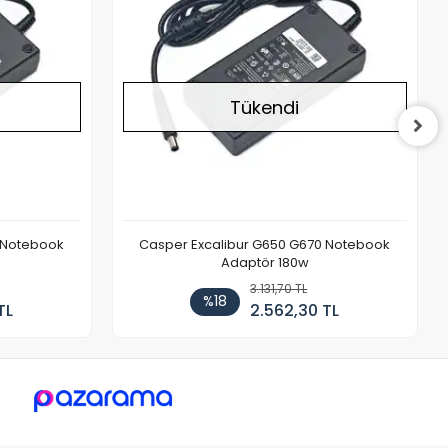
Tükendi
 Notebook
Casper Excalibur G650 G670 Notebook
Adaptör 180w
3.131,70 TL
%18
TL
2.562,30 TL