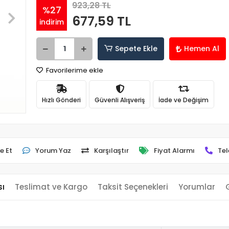
923,28 TL
%27
677,59 TL
indirim
Sepete Ekle
Hemen Al
Favorilerime ekle
Hızlı Gönderi
Güvenli Alışveriş
İade ve Değişim
e Et
Yorum Yaz
Karşılaştır
Fiyat Alarmı
Tel
sı
Teslimat ve Kargo
Taksit Seçenekleri
Yorumlar