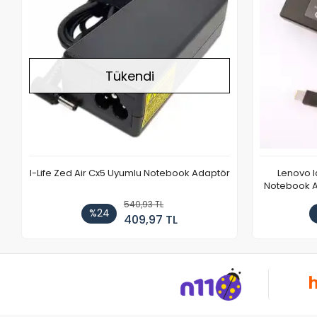
Tükendi
I-Life Zed Air Cx5 Uyumlu Notebook Adaptör
Lenovo 
Notebook Ad
540,93 TL
%24
409,97 TL