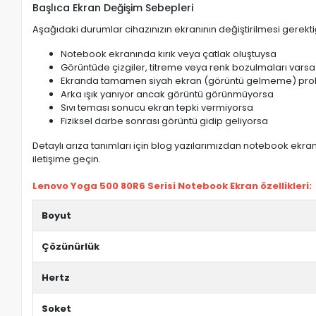
Başlıca Ekran Değişim Sebepleri
Aşağıdaki durumlar cihazınızın ekranının değiştirilmesi gerektiğ
Notebook ekranında kırık veya çatlak oluştuysa
Görüntüde çizgiler, titreme veya renk bozulmaları varsa
Ekranda tamamen siyah ekran (görüntü gelmeme) pro
Arka ışık yanıyor ancak görüntü görünmüyorsa
Sıvı teması sonucu ekran tepki vermiyorsa
Fiziksel darbe sonrası görüntü gidip geliyorsa
Detaylı arıza tanımları için blog yazılarımızdan notebook ekran 
iletişime geçin.
Lenovo Yoga 500 80R6 Serisi Notebook Ekran özellikleri:
Boyut
Çözünürlük
Hertz
Soket