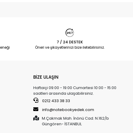
7 / 24 DESTEK
eneği
Öneri ve şikayetlerinizi bize iletebilirsiniz.
BİZE ULAŞIN
Haftaiçi 09:00 - 19:00 Cumartesi 10:00 - 15:00
saatleri arasında ulaşabilirsiniz.
0212 433 38 33
info@notebookyedek.com
M.Çakmak Mah. İnönü Cad. N.162/b
Güngören- İSTANBUL