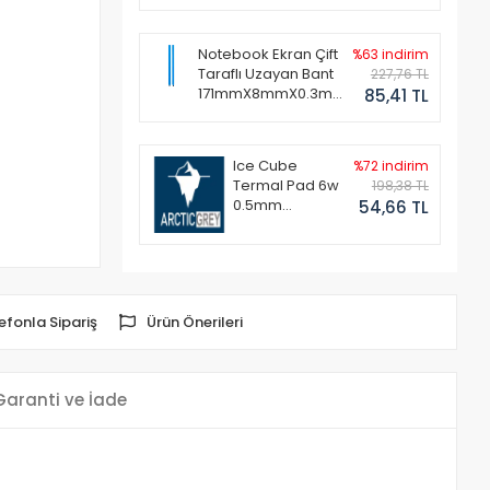
Notebook Ekran Çift
%63 indirim
Taraflı Uzayan Bant
227,76 TL
171mmX8mmX0.3mm
85,41 TL
(1 Set - 2 Adet)
Ice Cube
%72 indirim
Termal Pad 6w
198,38 TL
0.5mm
54,66 TL
50x50mm
efonla Sipariş
Ürün Önerileri
Garanti ve İade