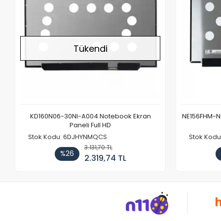
Tükendi
KD160N06-30NI-A004 Notebook Ekran
NE156FHM-NX
Paneli Full HD
Stok Kodu: 6DJHYNMQCS
Stok Kodu
3.131,70 TL
%26
2.319,74 TL