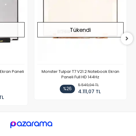
Tükendi
Ekran Paneli
Monster Tulpar T7 V21.2 Notebook Ekran
Paneli Full HD 144Hz
5.549,94 TL
%26
4.111,07 TL
TL