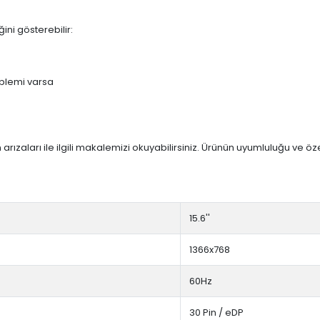
ini gösterebilir:
blemi varsa
arızaları ile ilgili makalemizi okuyabilirsiniz. Ürünün uyumluluğu ve ö
15.6''
1366x768
60Hz
30 Pin / eDP