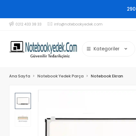
290
0212 433 38 33
info@notebookyedek.com
Kategoriler
Ana Sayfa
Notebook Yedek Parça
Notebook Ekran