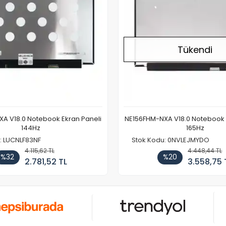
Tükendi
A V18.0 Notebook Ekran Paneli
NE156FHM-NXA V18.0 Notebook 
144Hz
165Hz
: LUCNLF83NF
Stok Kodu: 0NVLEJMYDO
4.115,62 TL
4.448,44 TL
%32
%20
2.781,52 TL
3.558,75 