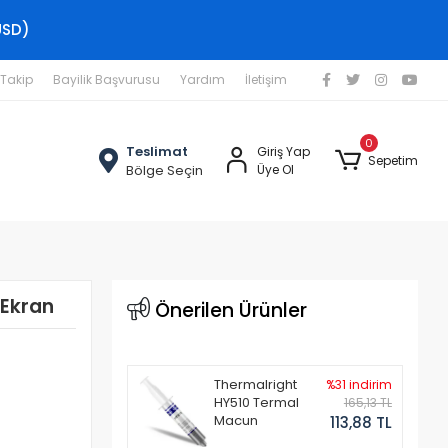
USD)
 Takip
Bayilik Başvurusu
Yardım
İletişim
0
Teslimat
Giriş Yap
Sepetim
Bölge Seçin
Üye Ol
 Ekran
Önerilen Ürünler
Thermalright
%31 indirim
HY510 Termal
165,13 TL
Macun
113,88 TL