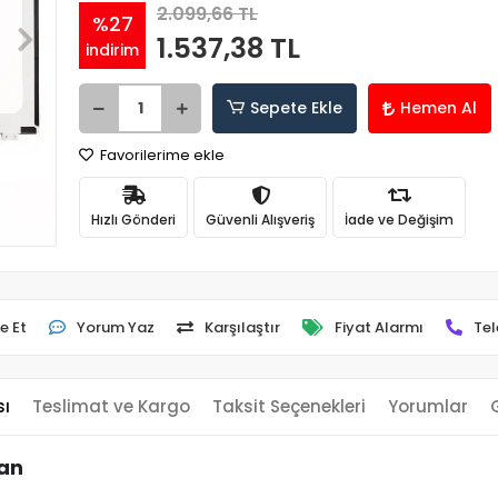
2.099,66 TL
%27
1.537,38 TL
indirim
Sepete Ekle
Hemen Al
Favorilerime ekle
Hızlı Gönderi
Güvenli Alışveriş
İade ve Değişim
e Et
Yorum Yaz
Karşılaştır
Fiyat Alarmı
Tel
sı
Teslimat ve Kargo
Taksit Seçenekleri
Yorumlar
ran