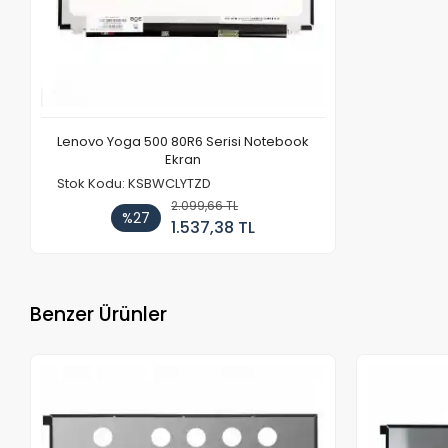
Lenovo Yoga 500 80R6 Serisi Notebook
Ekran
Stok Kodu: KSBWCLYTZD
2.099,66 TL
%27
1.537,38 TL
Benzer Ürünler
Stokta Yok