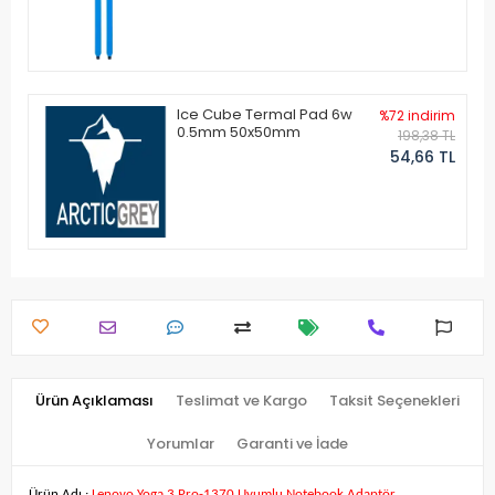
Ice Cube Termal Pad 6w
%72 indirim
0.5mm 50x50mm
198,38 TL
54,66 TL
Ürün Açıklaması
Teslimat ve Kargo
Taksit Seçenekleri
Yorumlar
Garanti ve İade
Ürün Adı :
Lenovo Yoga 3 Pro-1370 Uyumlu Notebook Adaptör