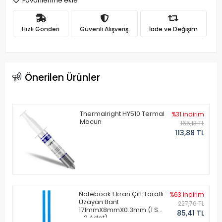
Favorilerime ekle
Hızlı Gönderi
Güvenli Alışveriş
İade ve Değişim
Önerilen Ürünler
Thermalright HY510 Termal
%31 indirim
Macun
165,13 TL
113,88 TL
Notebook Ekran Çift Taraflı
%63 indirim
Uzayan Bant
227,76 TL
171mmX8mmX0.3mm (1 Set
85,41 TL
- 2 Adet)