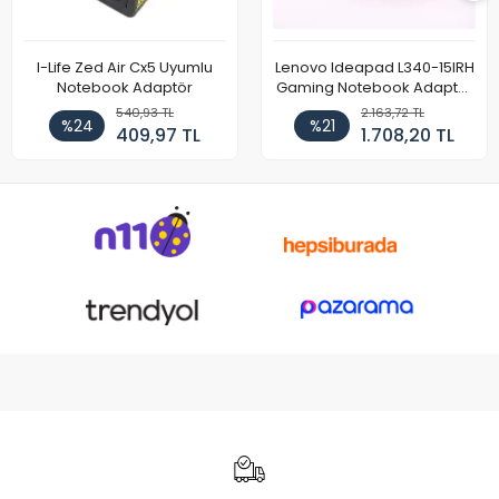
I-Life Zed Air Cx5 Uyumlu
Lenovo Ideapad L340-15IRH
Notebook Adaptör
Gaming Notebook Adaptör
Cihazı Şarj Aleti (150W)
540,93 TL
2.163,72 TL
%24
%21
409,97 TL
1.708,20 TL