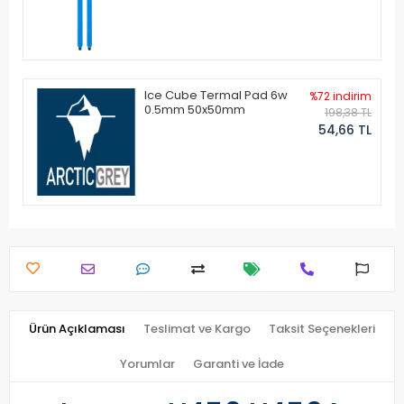
Ice Cube Termal Pad 6w
%72 indirim
0.5mm 50x50mm
198,38 TL
54,66 TL
Ürün Açıklaması
Teslimat ve Kargo
Taksit Seçenekleri
Yorumlar
Garanti ve İade