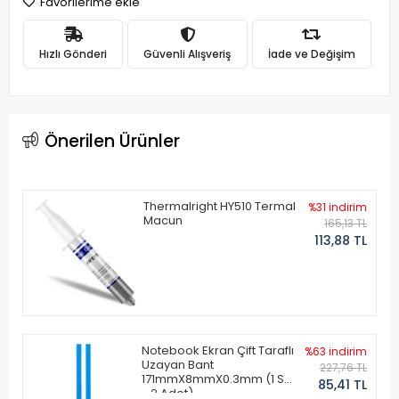
Favorilerime ekle
Hızlı Gönderi
Güvenli Alışveriş
İade ve Değişim
Önerilen Ürünler
Thermalright HY510 Termal
%31 indirim
Macun
165,13 TL
113,88 TL
Notebook Ekran Çift Taraflı
%63 indirim
Uzayan Bant
227,76 TL
171mmX8mmX0.3mm (1 Set
85,41 TL
- 2 Adet)