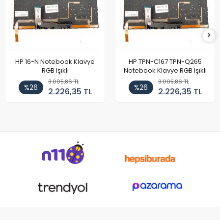
HP 16-N Notebook Klavye
HP TPN-C167 TPN-Q265
RGB Işıklı
Notebook Klavye RGB Işıklı
3.005,86 TL
3.005,86 TL
%26
%26
2.226,35 TL
2.226,35 TL