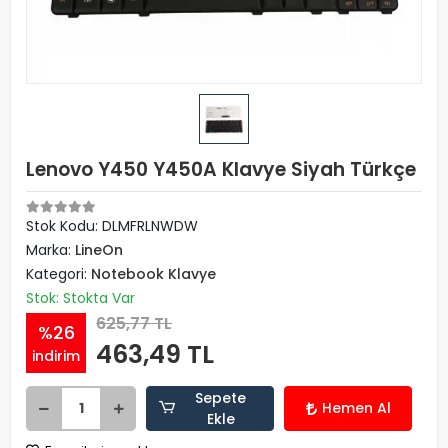
Lenovo Y450 Y450A Klavye Siyah Türkçe
Stok Kodu: DLMFRLNWDW
Marka:
LineOn
Kategori:
Notebook Klavye
Stok: Stokta Var
625,77 TL
%26
463,49 TL
indirim
Sepete
Hemen Al
Ekle