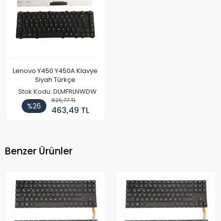
Lenovo Y450 Y450A Klavye
Siyah Türkçe
Stok Kodu: DLMFRLNWDW
625,77 TL
%26
463,49 TL
Benzer Ürünler