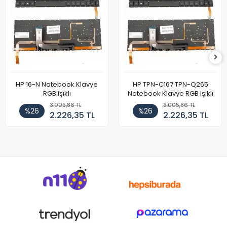
HP 16-N Notebook Klavye
HP TPN-C167 TPN-Q265
RGB Işıklı
Notebook Klavye RGB Işıklı
3.005,86 TL
3.005,86 TL
%26
%26
2.226,35 TL
2.226,35 TL