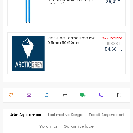
85,41 TL
- 2 Adet)
Ice Cube Termal Pad 6w
%72 indirim
0.5mm 50x50mm
198,38 TL
54,66 TL
Ürün Açıklaması
Teslimat ve Kargo
Taksit Seçenekleri
Yorumlar
Garanti ve İade