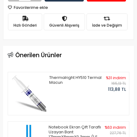
Favorilerime ekle
Hızlı Gönderi
Güvenli Alışveriş
İade ve Değişim
Önerilen Ürünler
Thermalright HY510 Termal
%31 indirim
Macun
165,13 TL
113,88 TL
Notebook Ekran Çift Taraflı
%63 indirim
Uzayan Bant
227,76 TL
171mmX8mmX0.3mm (1 Set