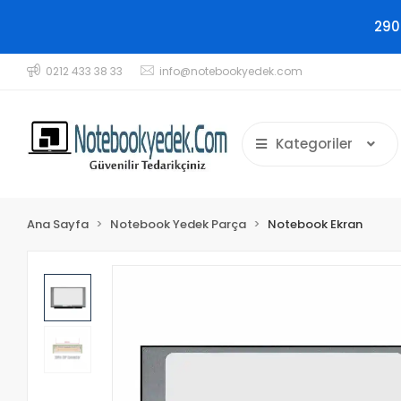
290
0212 433 38 33
info@notebookyedek.com
Kategoriler
Ana Sayfa
Notebook Yedek Parça
Notebook Ekran