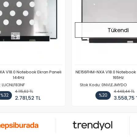
Tükendi
A V18.0 Notebook Ekran Paneli
NE156FHM-NXA V18.0 Notebook 
144Hz
165Hz
: LUCNLF83NF
Stok Kodu: 0NVLEJMYDO
4.115,62 TL
4.448,44 TL
%32
%20
2.781,52 TL
3.558,75 