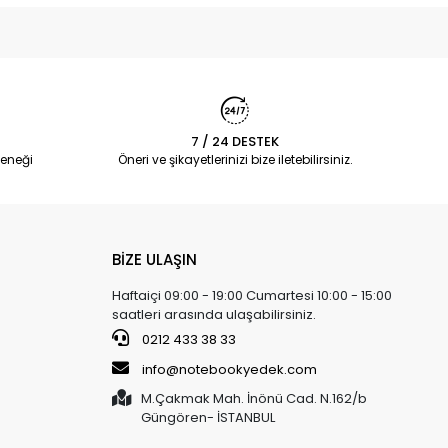
7 / 24 DESTEK
eneği
Öneri ve şikayetlerinizi bize iletebilirsiniz.
BİZE ULAŞIN
Haftaiçi 09:00 - 19:00 Cumartesi 10:00 - 15:00
saatleri arasında ulaşabilirsiniz.
0212 433 38 33
info@notebookyedek.com
M.Çakmak Mah. İnönü Cad. N.162/b
Güngören- İSTANBUL