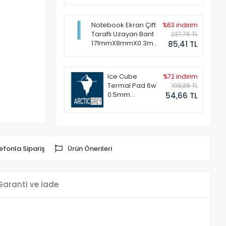
Notebook Ekran Çift
%63 indirim
Taraflı Uzayan Bant
227,76 TL
171mmX8mmX0.3mm
85,41 TL
(1 Set - 2 Adet)
Ice Cube
%72 indirim
Termal Pad 6w
198,38 TL
0.5mm
54,66 TL
50x50mm
efonla Sipariş
Ürün Önerileri
Garanti ve İade