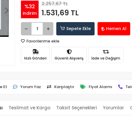
2.257,67 TL
%32
1.531,69 TL
indirim
Sepete Ekle
Hemen Al
Favorilerime ekle
Hızlı Gönderi
Güvenli Alışveriş
İade ve Değişim
e Et
Yorum Yaz
Karşılaştır
Fiyat Alarmı
Tel
sı
Teslimat ve Kargo
Taksit Seçenekleri
Yorumlar