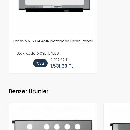
Lenovo V15 G4 AMN Notebook Ekran Paneli
Stok Kodu: XCYBFLPEBS
2.257,67 TL
%32
1.531,69 TL
Benzer Ürünler
Stokta Yok