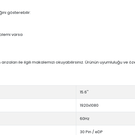
ini gösterebilir:
blemi varsa
arızaları ile ilgili makalemizi okuyabilirsiniz. Ürünün uyumluluğu ve ö
15.6''
1920x1080
60Hz
30 Pin / eDP