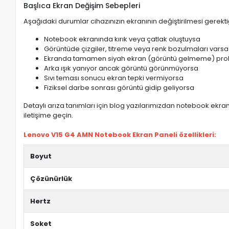
Başlıca Ekran Değişim Sebepleri
Aşağıdaki durumlar cihazınızın ekranının değiştirilmesi gerektiğ
Notebook ekranında kırık veya çatlak oluştuysa
Görüntüde çizgiler, titreme veya renk bozulmaları varsa
Ekranda tamamen siyah ekran (görüntü gelmeme) pro
Arka ışık yanıyor ancak görüntü görünmüyorsa
Sıvı teması sonucu ekran tepki vermiyorsa
Fiziksel darbe sonrası görüntü gidip geliyorsa
Detaylı arıza tanımları için blog yazılarımızdan notebook ekran 
iletişime geçin.
Lenovo V15 G4 AMN Notebook Ekran Paneli özellikleri:
Boyut
Çözünürlük
Hertz
Soket