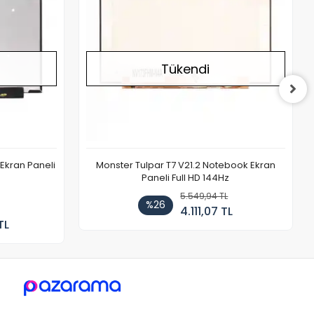
Tükendi
Ekran Paneli
Monster Tulpar T7 V21.2 Notebook Ekran
Paneli Full HD 144Hz
5.549,94 TL
%26
4.111,07 TL
TL