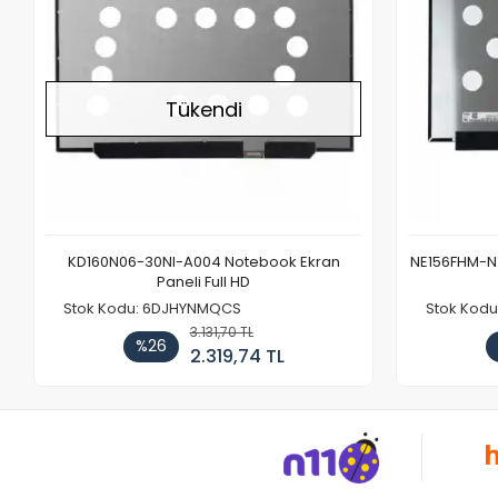
Tükendi
KD160N06-30NI-A004 Notebook Ekran
NE156FHM-NX
Paneli Full HD
Stok Kodu: 6DJHYNMQCS
Stok Kodu
3.131,70 TL
%26
2.319,74 TL