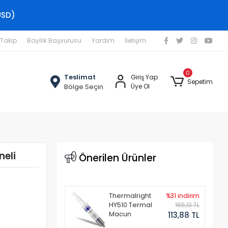
USD)
 Takip
Bayilik Başvurusu
Yardım
İletişim
0
Teslimat
Giriş Yap
Sepetim
Bölge Seçin
Üye Ol
eli
Önerilen Ürünler
Thermalright
%31 indirim
HY510 Termal
165,13 TL
Macun
113,88 TL