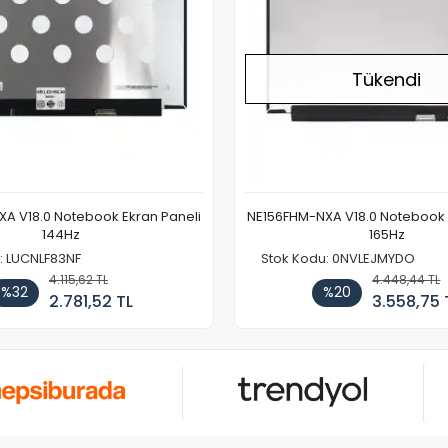
Tükendi
A V18.0 Notebook Ekran Paneli
NE156FHM-NXA V18.0 Notebook 
144Hz
165Hz
: LUCNLF83NF
Stok Kodu: 0NVLEJMYDO
4.115,62 TL
4.448,44 TL
%32
%20
2.781,52 TL
3.558,75 