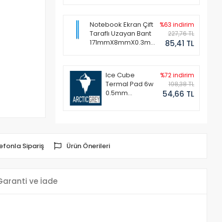
Notebook Ekran Çift
%63 indirim
Taraflı Uzayan Bant
227,76 TL
171mmX8mmX0.3mm
85,41 TL
(1 Set - 2 Adet)
Ice Cube
%72 indirim
Termal Pad 6w
198,38 TL
0.5mm
54,66 TL
50x50mm
efonla Sipariş
Ürün Önerileri
Garanti ve İade