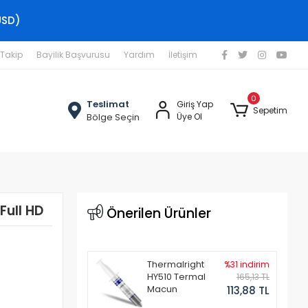
USD)
 Takip
Bayilik Başvurusu
Yardım
İletişim
0
Teslimat
Giriş Yap
Sepetim
Bölge Seçin
Üye Ol
Full HD
Önerilen Ürünler
Thermalright
%31 indirim
HY510 Termal
165,13 TL
Macun
113,88 TL