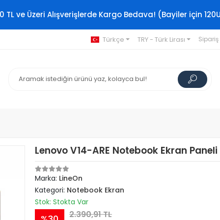
0 TL ve Üzeri Alışverişlerde Kargo Bedava! (Bayiler için 120
Türkçe
TRY - Türk Lirası
Sipariş
Lenovo V14-ARE Notebook Ekran Paneli 
Marka:
LineOn
Kategori:
Notebook Ekran
Stok: Stokta Var
2.390,91 TL
%30