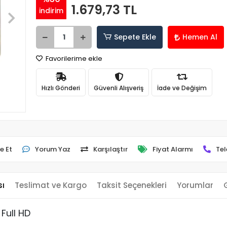
1.679,73 TL
indirim
Sepete Ekle
Hemen Al
Favorilerime ekle
Hızlı Gönderi
Güvenli Alışveriş
İade ve Değişim
e Et
Yorum Yaz
Karşılaştır
Fiyat Alarmı
Tel
sı
Teslimat ve Kargo
Taksit Seçenekleri
Yorumlar
Full HD