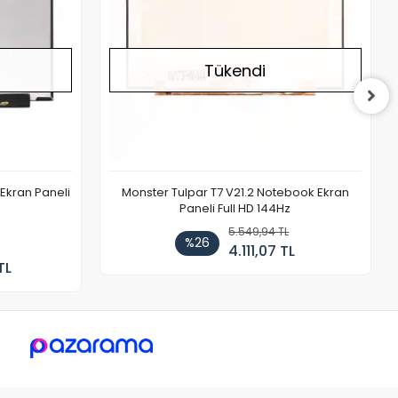
Tükendi
Ekran Paneli
Monster Tulpar T7 V21.2 Notebook Ekran
Paneli Full HD 144Hz
5.549,94 TL
%26
4.111,07 TL
TL