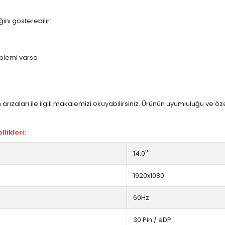
ini gösterebilir:
blemi varsa
arızaları ile ilgili makalemizi okuyabilirsiniz. Ürünün uyumluluğu ve ö
likleri:
14.0''
1920x1080
60Hz
30 Pin / eDP