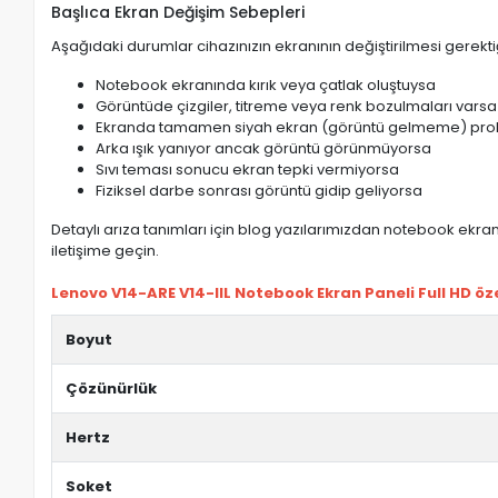
Başlıca Ekran Değişim Sebepleri
Aşağıdaki durumlar cihazınızın ekranının değiştirilmesi gerektiğ
Notebook ekranında kırık veya çatlak oluştuysa
Görüntüde çizgiler, titreme veya renk bozulmaları varsa
Ekranda tamamen siyah ekran (görüntü gelmeme) pro
Arka ışık yanıyor ancak görüntü görünmüyorsa
Sıvı teması sonucu ekran tepki vermiyorsa
Fiziksel darbe sonrası görüntü gidip geliyorsa
Detaylı arıza tanımları için blog yazılarımızdan notebook ekran 
iletişime geçin.
Lenovo V14-ARE V14-IIL Notebook Ekran Paneli Full HD özel
Boyut
Çözünürlük
Hertz
Soket