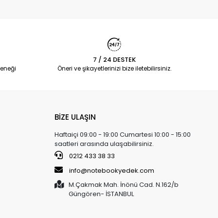
7 / 24 DESTEK
eneği
Öneri ve şikayetlerinizi bize iletebilirsiniz.
BİZE ULAŞIN
Haftaiçi 09:00 - 19:00 Cumartesi 10:00 - 15:00
saatleri arasında ulaşabilirsiniz.
0212 433 38 33
info@notebookyedek.com
M.Çakmak Mah. İnönü Cad. N.162/b
Güngören- İSTANBUL