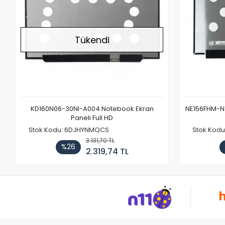
Tükendi
KD160N06-30NI-A004 Notebook Ekran
NE156FHM-NX
Paneli Full HD
Stok Kodu: 6DJHYNMQCS
Stok Kodu
3.131,70 TL
%26
2.319,74 TL