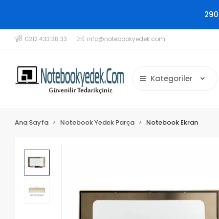
290
0212 433 38 33
info@notebookyedek.com
Kategoriler
Ana Sayfa
Notebook Yedek Parça
Notebook Ekran