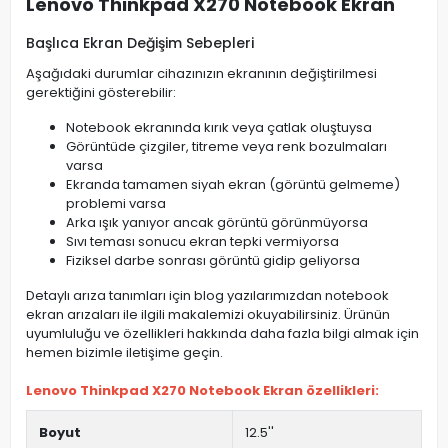
Lenovo Thinkpad X270 Notebook Ekran
Başlıca Ekran Değişim Sebepleri
Aşağıdaki durumlar cihazınızın ekranının değiştirilmesi
gerektiğini gösterebilir:
Notebook ekranında kırık veya çatlak oluştuysa
Görüntüde çizgiler, titreme veya renk bozulmaları
varsa
Ekranda tamamen siyah ekran (görüntü gelmeme)
problemi varsa
Arka ışık yanıyor ancak görüntü görünmüyorsa
Sıvı teması sonucu ekran tepki vermiyorsa
Fiziksel darbe sonrası görüntü gidip geliyorsa
Detaylı arıza tanımları için blog yazılarımızdan notebook
ekran arızaları ile ilgili makalemizi okuyabilirsiniz. Ürünün
uyumluluğu ve özellikleri hakkında daha fazla bilgi almak için
hemen bizimle iletişime geçin.
Lenovo Thinkpad X270 Notebook Ekran özellikleri:
Boyut
12.5''