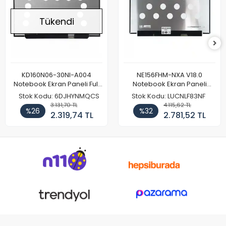
Tükendi
KD160N06-30NI-A004
NE156FHM-NXA V18.0
Notebook Ekran Paneli Full
Notebook Ekran Paneli
HD
144Hz
Stok Kodu: 6DJHYNMQCS
Stok Kodu: LUCNLF83NF
3.131,70 TL
4.115,62 TL
%26
%32
2.319,74 TL
2.781,52 TL