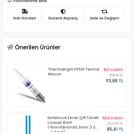
Favorilerime ekle
Hızlı Gönderi
Güvenli Alışveriş
İade ve Değişim
Önerilen Ürünler
Thermalright HY510 Termal
%31 indirim
Macun
165,13 TL
113,88 TL
Notebook Ekran Çift Taraflı
%63 indirim
Uzayan Bant
227,76 TL
171mmX8mmX0.3mm (1 Set
85,41 TL
- 2 Adet)