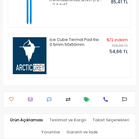
85,41 TL
- 2 Adet)
Ice Cube Termal Pad 6w
%72 indirim
0.5mm 50x50mm
198,38 TL
54,66 TL
Ürün Açıklaması
Teslimat ve Kargo
Taksit Seçenekleri
Yorumlar
Garanti ve İade