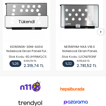
Tükendi
KD160N06-30NI-A004
NE156FHM-NXA V18.0
Notebook Ekran Paneli Full
Notebook Ekran Paneli
HD
144Hz
Stok Kodu: 6DJHYNMQCS
Stok Kodu: LUCNLF83NF
3.131,70 TL
4.115,62 TL
%26
%32
2.319,74 TL
2.781,52 TL