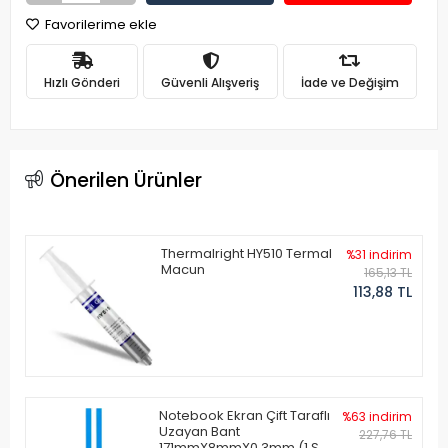
Favorilerime ekle
Hızlı Gönderi
Güvenli Alışveriş
İade ve Değişim
Önerilen Ürünler
Thermalright HY510 Termal
%31 indirim
Macun
165,13 TL
113,88 TL
Notebook Ekran Çift Taraflı
%63 indirim
Uzayan Bant
227,76 TL
171mmX8mmX0.3mm (1 Set