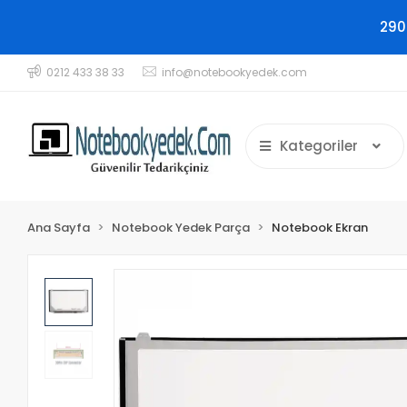
290
0212 433 38 33
info@notebookyedek.com
Kategoriler
Ana Sayfa
Notebook Yedek Parça
Notebook Ekran