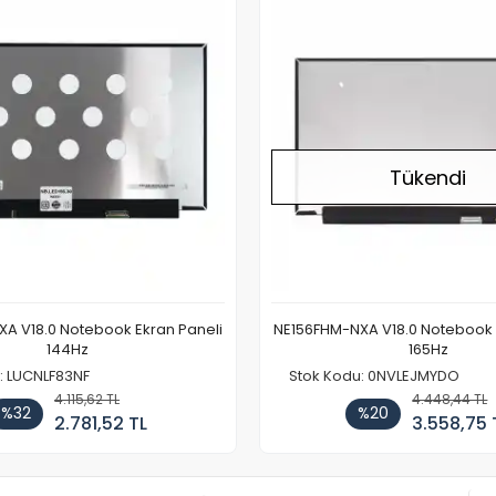
Tükendi
A V18.0 Notebook Ekran Paneli
NE156FHM-NXA V18.0 Notebook 
144Hz
165Hz
: LUCNLF83NF
Stok Kodu: 0NVLEJMYDO
4.115,62 TL
4.448,44 TL
%32
%20
2.781,52 TL
3.558,75 