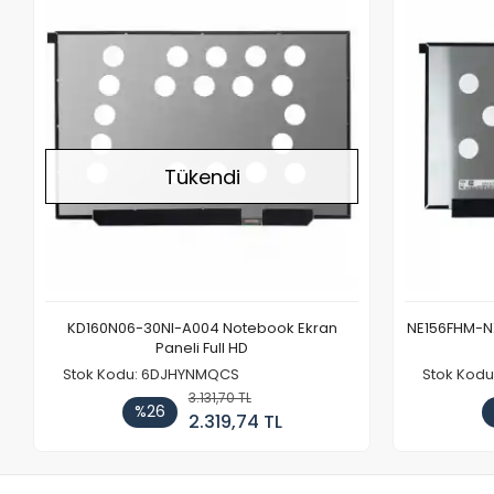
Stokta Yok
Tükendi
KD160N06-30NI-A004 Notebook Ekran
NE156FHM-NX
Paneli Full HD
Stok Kodu: 6DJHYNMQCS
Stok Kodu
3.131,70 TL
%26
2.319,74 TL