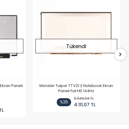
Stokta Yok
Stokta Yok
Tükendi
Ekran Paneli
Monster Tulpar T7 V21.2 Notebook Ekran
Paneli Full HD 144Hz
5.549,94 TL
%26
4.111,07 TL
TL