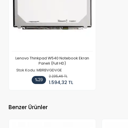
Lenovo Thinkpad W540 Notebook Ekran
Paneli (Full HD)
Stok Kodu: MBRBVGDVGE
2.235,46 TL
%29
1.594,32 TL
Benzer Ürünler