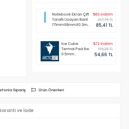
Notebook Ekran Çift
%63 indirim
Taraflı Uzayan Bant
227,76 TL
171mmX8mmX0.3mm
85,41 TL
(1 Set - 2 Adet)
Ice Cube
%72 indirim
Termal Pad 6w
198,38 TL
0.5mm
54,66 TL
50x50mm
efonla Sipariş
Ürün Önerileri
Garanti ve İade