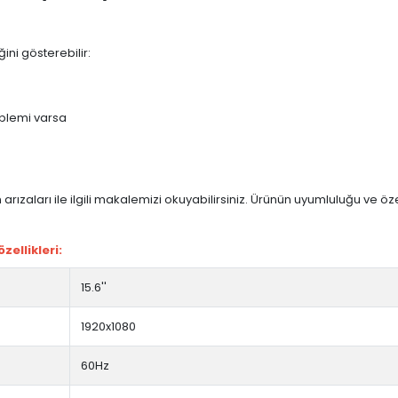
ini gösterebilir:
blemi varsa
arızaları ile ilgili makalemizi okuyabilirsiniz. Ürünün uyumluluğu ve ö
ellikleri:
15.6''
1920x1080
60Hz