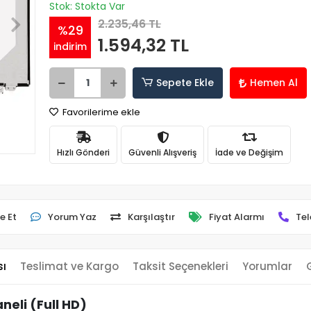
Stok: Stokta Var
2.235,46 TL
%29
1.594,32 TL
indirim
Sepete Ekle
Hemen Al
Favorilerime ekle
Hızlı Gönderi
Güvenli Alışveriş
İade ve Değişim
e Et
Yorum Yaz
Karşılaştır
Fiyat Alarmı
Tel
sı
Teslimat ve Kargo
Taksit Seçenekleri
Yorumlar
eli (Full HD)