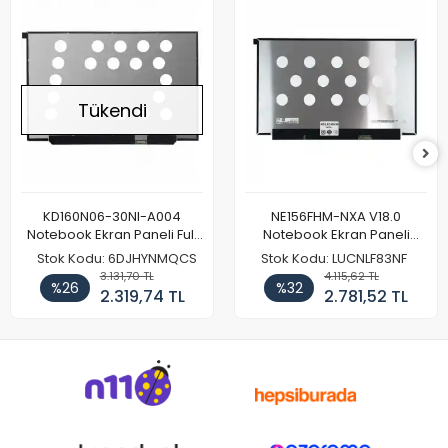
Tükendi
KD160N06-30NI-A004
NE156FHM-NXA V18.0
Notebook Ekran Paneli Full
Notebook Ekran Paneli
HD
144Hz
Stok Kodu: 6DJHYNMQCS
Stok Kodu: LUCNLF83NF
3.131,70 TL
4.115,62 TL
%26
%32
2.319,74 TL
2.781,52 TL