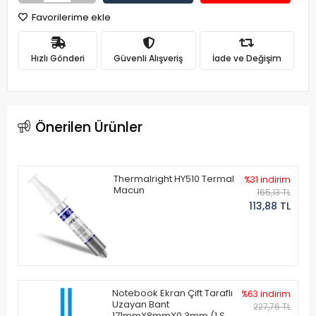
Favorilerime ekle
Hızlı Gönderi
Güvenli Alışveriş
İade ve Değişim
Önerilen Ürünler
Thermalright HY510 Termal
%31 indirim
Macun
165,13 TL
113,88 TL
Notebook Ekran Çift Taraflı
%63 indirim
Uzayan Bant
227,76 TL
171mmX8mmX0.3mm (1 Set