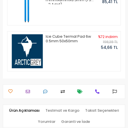
85,41 TL
- 2 Adet)
Ice Cube Termal Pad 6w
%72 indirim
0.5mm 50x50mm
198,38 TL
54,66 TL
Ürün Açıklaması
Teslimat ve Kargo
Taksit Seçenekleri
Yorumlar
Garanti ve İade