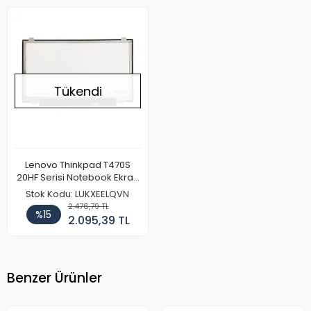
Tükendi
Lenovo Thinkpad T470S
20HF Serisi Notebook Ekran
Paneli (FHD)
Stok Kodu: LUKXEELQVN
2.476,79 TL
%15
2.095,39 TL
Benzer Ürünler