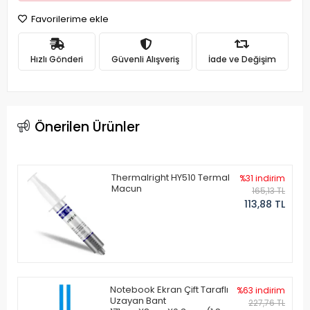
Favorilerime ekle
Hızlı Gönderi
Güvenli Alışveriş
İade ve Değişim
Önerilen Ürünler
Thermalright HY510 Termal
%31 indirim
Macun
165,13 TL
113,88 TL
Notebook Ekran Çift Taraflı
%63 indirim
Uzayan Bant
227,76 TL