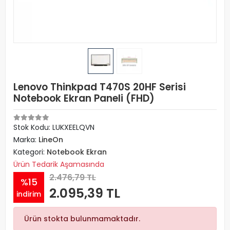
Lenovo Thinkpad T470S 20HF Serisi
Notebook Ekran Paneli (FHD)
Stok Kodu: LUKXEELQVN
Marka:
LineOn
Kategori:
Notebook Ekran
Ürün Tedarik Aşamasında
2.476,79 TL
%15
2.095,39 TL
indirim
Ürün stokta bulunmamaktadır.