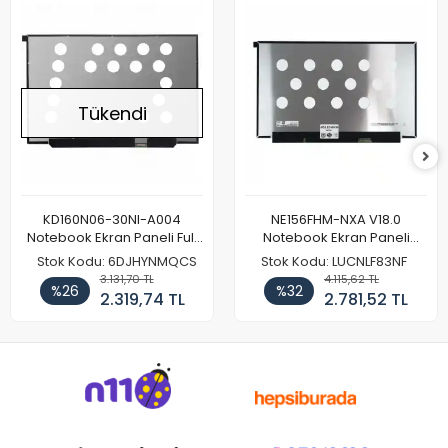
Tükendi
KD160N06-30NI-A004
NE156FHM-NXA V18.0
Notebook Ekran Paneli Full
Notebook Ekran Paneli
HD
144Hz
Stok Kodu: 6DJHYNMQCS
Stok Kodu: LUCNLF83NF
3.131,70 TL
4.115,62 TL
%26
%32
2.319,74 TL
2.781,52 TL