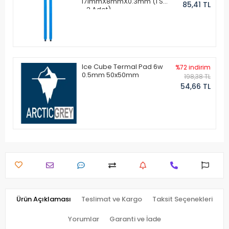
171mmX8mmX0.3mm (1 Set
85,41 TL
- 2 Adet)
Ice Cube Termal Pad 6w
%72 indirim
0.5mm 50x50mm
198,38 TL
54,66 TL
Ürün Açıklaması
Teslimat ve Kargo
Taksit Seçenekleri
Yorumlar
Garanti ve İade