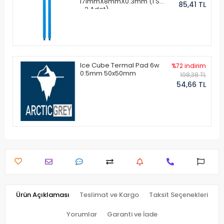
171mmX8mmX0.3mm (1 Set
85,41 TL
- 2 Adet)
Ice Cube Termal Pad 6w
%72 indirim
0.5mm 50x50mm
198,38 TL
54,66 TL
Ürün Açıklaması
Teslimat ve Kargo
Taksit Seçenekleri
Yorumlar
Garanti ve İade