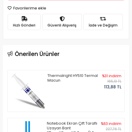
Favorilerime ekle
Hızlı Gönderi
Güvenli Alışveriş
İade ve Değişim
Önerilen Ürünler
Thermalright HY510 Termal
%31 indirim
Macun
165,13 TL
113,88 TL
Notebook Ekran Çift Taraflı
%63 indirim
Uzayan Bant
227,76 TL