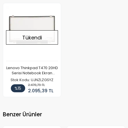
Tükendi
Lenovo Thinkpad T470 20HD
Serisi Notebook Ekran
Paneli (FHD)
Stok Kodu: UJNZLZGSYZ
2.476,79 TL
%15
2.095,39 TL
Benzer Ürünler