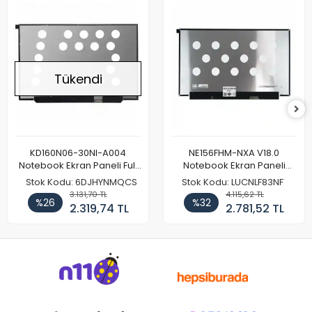
Tükendi
KD160N06-30NI-A004
NE156FHM-NXA V18.0
Notebook Ekran Paneli Full
Notebook Ekran Paneli
HD
144Hz
Stok Kodu: 6DJHYNMQCS
Stok Kodu: LUCNLF83NF
3.131,70 TL
4.115,62 TL
%26
%32
2.319,74 TL
2.781,52 TL