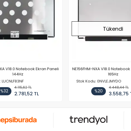
Tükendi
A V18.0 Notebook Ekran Paneli
NE156FHM-NXA V18.0 Notebook 
144Hz
165Hz
: LUCNLF83NF
Stok Kodu: 0NVLEJMYDO
4.115,62 TL
4.448,44 TL
%32
%20
2.781,52 TL
3.558,75 