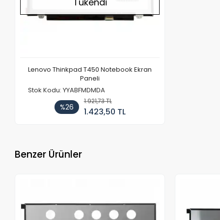
Tükendi
Lenovo Thinkpad T450 Notebook Ekran
Paneli
Stok Kodu: YYABFMDMDA
1.921,73 TL
%26
1.423,50 TL
Benzer Ürünler
Stokta Yok