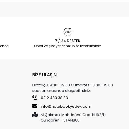
7 / 24 DESTEK
eneği
Öneri ve şikayetlerinizi bize iletebilirsiniz.
BİZE ULAŞIN
Haftaiçi 09:00 - 19:00 Cumartesi 10:00 - 15:00
saatleri arasında ulaşabilirsiniz.
0212 433 38 33
info@notebookyedek.com
M.Çakmak Mah. İnönü Cad. N.162/b
Güngören- İSTANBUL