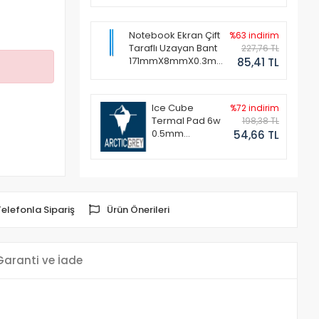
Notebook Ekran Çift
%63 indirim
Taraflı Uzayan Bant
227,76 TL
171mmX8mmX0.3mm
85,41 TL
(1 Set - 2 Adet)
Ice Cube
%72 indirim
Termal Pad 6w
198,38 TL
0.5mm
54,66 TL
50x50mm
Telefonla Sipariş
Ürün Önerileri
Garanti ve İade