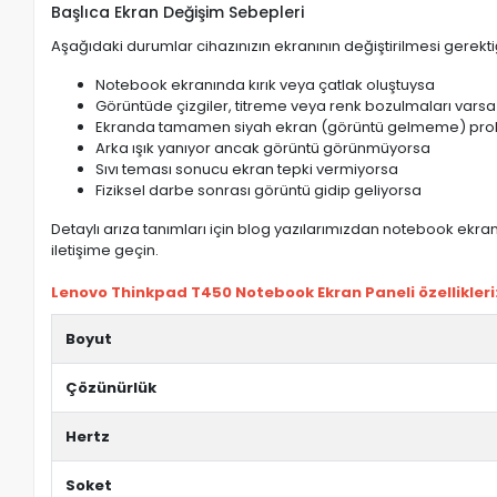
Başlıca Ekran Değişim Sebepleri
Aşağıdaki durumlar cihazınızın ekranının değiştirilmesi gerektiğ
Notebook ekranında kırık veya çatlak oluştuysa
Görüntüde çizgiler, titreme veya renk bozulmaları varsa
Ekranda tamamen siyah ekran (görüntü gelmeme) pro
Arka ışık yanıyor ancak görüntü görünmüyorsa
Sıvı teması sonucu ekran tepki vermiyorsa
Fiziksel darbe sonrası görüntü gidip geliyorsa
Detaylı arıza tanımları için blog yazılarımızdan notebook ekran 
iletişime geçin.
Lenovo Thinkpad T450 Notebook Ekran Paneli özellikleri
Boyut
Çözünürlük
Hertz
Soket