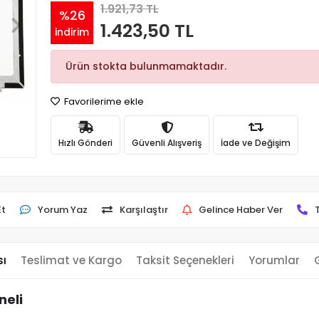
1.921,73 TL
%26
1.423,50 TL
indirim
Ürün stokta bulunmamaktadır.
Favorilerime ekle
Hızlı Gönderi
Güvenli Alışveriş
İade ve Değişim
Et
Yorum Yaz
Karşılaştır
Gelince Haber Ver
sı
Teslimat ve Kargo
Taksit Seçenekleri
Yorumlar
neli