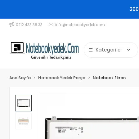
290
0212 433 38 33
info@notebookyedek.com
Kategoriler
Ana Sayfa
Notebook Yedek Parça
Notebook Ekran