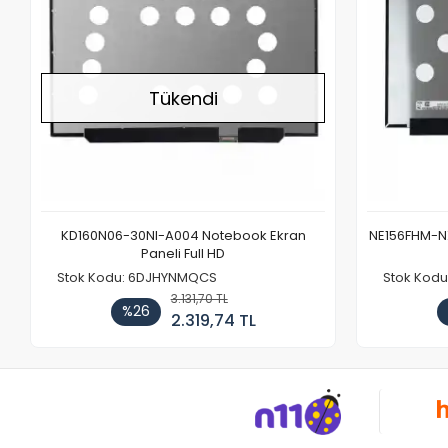
Tükendi
KD160N06-30NI-A004 Notebook Ekran
NE156FHM-NX
Paneli Full HD
Stok Kodu: 6DJHYNMQCS
Stok Kodu
3.131,70 TL
%26
2.319,74 TL