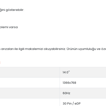
ini gösterebilir:
blemi varsa
arızaları ile ilgili makalemizi okuyabilirsiniz. Ürünün uyumluluğu ve ö
:
14.0''
1366x768
60Hz
30 Pin / eDP