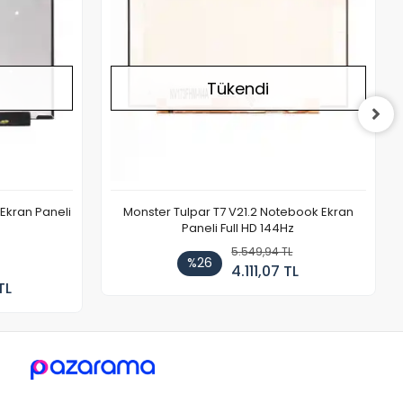
Tükendi
Ekran Paneli
Monster Tulpar T7 V21.2 Notebook Ekran
Paneli Full HD 144Hz
5.549,94 TL
%26
4.111,07 TL
TL