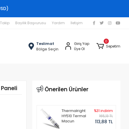
USD)
 Takip
Bayilik Başvurusu
Yardım
İletişim
0
Teslimat
Giriş Yap
Sepetim
Bölge Seçin
Üye Ol
Paneli
Önerilen Ürünler
Thermalright
%31 indirim
HY510 Termal
165,13 TL
Macun
113,88 TL