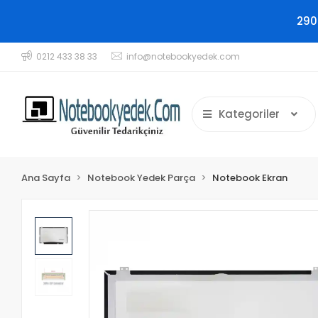
290
0212 433 38 33
info@notebookyedek.com
Kategoriler
Ana Sayfa
Notebook Yedek Parça
Notebook Ekran