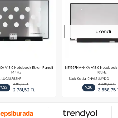
Tükendi
A V18.0 Notebook Ekran Paneli
NE156FHM-NXA V18.0 Notebook 
144Hz
165Hz
: LUCNLF83NF
Stok Kodu: 0NVLEJMYDO
4.115,62 TL
4.448,44 TL
%32
%20
2.781,52 TL
3.558,75 