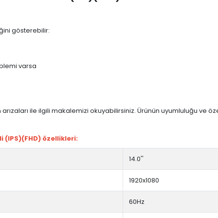
ini gösterebilir:
blemi varsa
arızaları ile ilgili makalemizi okuyabilirsiniz. Ürünün uyumluluğu ve ö
(IPS)(FHD) özellikleri:
14.0''
1920x1080
60Hz