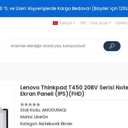
0 TL ve Üzeri Alışverişlerde Kargo Bedava! (Bayiler için 120
Türkçe
TRY - Türk Lirası
Sipariş
Lenovo Thinkpad T450 20BV Serisi Not
Ekran Paneli (IPS)(FHD)
Stok Kodu: AINODUNAQI
Marka:
LineOn
Kategori:
Notebook Ekran