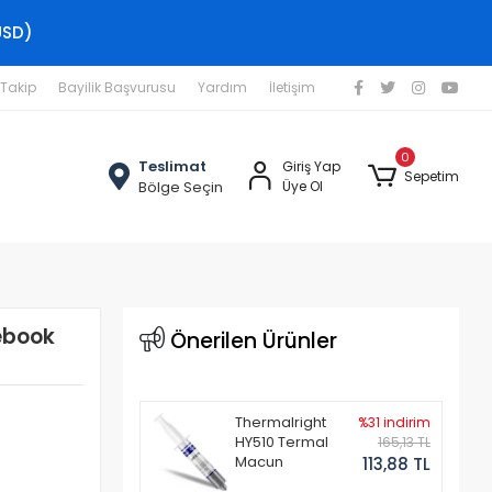
USD)
 Takip
Bayilik Başvurusu
Yardım
İletişim
0
Teslimat
Giriş Yap
Sepetim
Bölge Seçin
Üye Ol
ebook
Önerilen Ürünler
Thermalright
%31 indirim
HY510 Termal
165,13 TL
Macun
113,88 TL