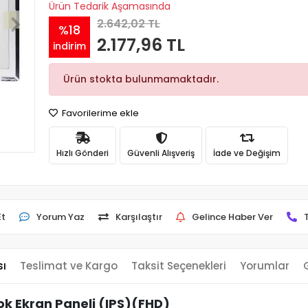
Ürün Tedarik Aşamasında
2.642,02 TL
%18
2.177,96 TL
indirim
Ürün stokta bulunmamaktadır.
Favorilerime ekle
Hızlı Gönderi
Güvenli Alışveriş
İade ve Değişim
Et
Yorum Yaz
Karşılaştır
Gelince Haber Ver
sı
Teslimat ve Kargo
Taksit Seçenekleri
Yorumlar
k Ekran Paneli (IPS)(FHD)