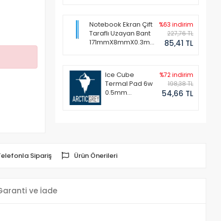
Notebook Ekran Çift
%63 indirim
Taraflı Uzayan Bant
227,76 TL
171mmX8mmX0.3mm
85,41 TL
(1 Set - 2 Adet)
Ice Cube
%72 indirim
Termal Pad 6w
198,38 TL
0.5mm
54,66 TL
50x50mm
Telefonla Sipariş
Ürün Önerileri
Garanti ve İade