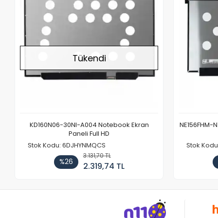
Tükendi
KD160N06-30NI-A004 Notebook Ekran
NE156FHM-NX
Paneli Full HD
Stok Kodu: 6DJHYNMQCS
Stok Kodu
3.131,70 TL
%26
2.319,74 TL