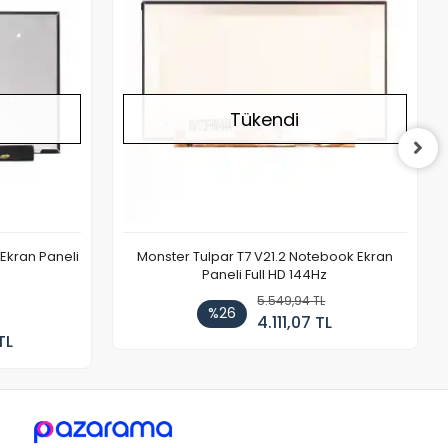
Tükendi
Ekran Paneli
Monster Tulpar T7 V21.2 Notebook Ekran
Paneli Full HD 144Hz
5.549,94 TL
%26
4.111,07 TL
TL