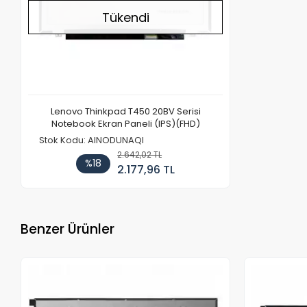
Tükendi
Lenovo Thinkpad T450 20BV Serisi
Notebook Ekran Paneli (IPS)(FHD)
Stok Kodu: AINODUNAQI
2.642,02 TL
%18
2.177,96 TL
Benzer Ürünler
Stokta Yok