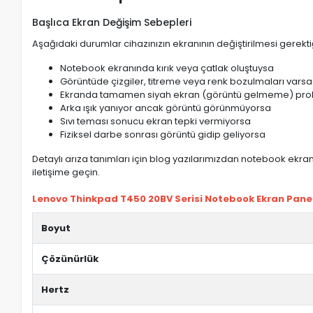
Başlıca Ekran Değişim Sebepleri
Aşağıdaki durumlar cihazınızın ekranının değiştirilmesi gerektiğ
Notebook ekranında kırık veya çatlak oluştuysa
Görüntüde çizgiler, titreme veya renk bozulmaları varsa
Ekranda tamamen siyah ekran (görüntü gelmeme) pro
Arka ışık yanıyor ancak görüntü görünmüyorsa
Sıvı teması sonucu ekran tepki vermiyorsa
Fiziksel darbe sonrası görüntü gidip geliyorsa
Detaylı arıza tanımları için blog yazılarımızdan notebook ekran 
iletişime geçin.
Lenovo Thinkpad T450 20BV Serisi Notebook Ekran Paneli 
Boyut
Çözünürlük
Hertz