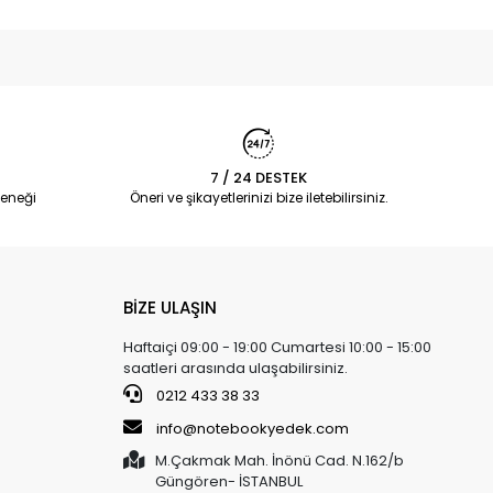
7 / 24 DESTEK
eneği
Öneri ve şikayetlerinizi bize iletebilirsiniz.
BİZE ULAŞIN
Haftaiçi 09:00 - 19:00 Cumartesi 10:00 - 15:00
saatleri arasında ulaşabilirsiniz.
0212 433 38 33
info@notebookyedek.com
M.Çakmak Mah. İnönü Cad. N.162/b
Güngören- İSTANBUL