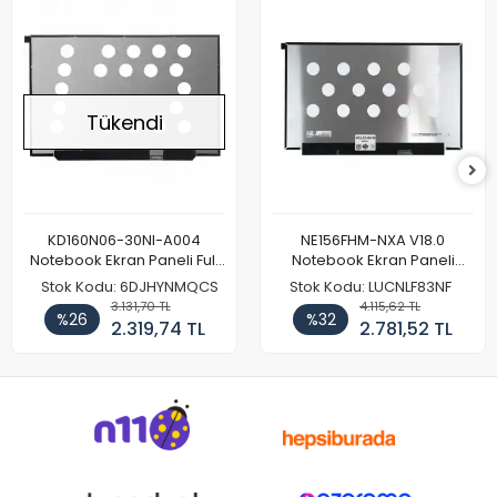
Tükendi
KD160N06-30NI-A004
NE156FHM-NXA V18.0
Notebook Ekran Paneli Full
Notebook Ekran Paneli
HD
144Hz
Stok Kodu: 6DJHYNMQCS
Stok Kodu: LUCNLF83NF
3.131,70 TL
4.115,62 TL
%26
%32
2.319,74 TL
2.781,52 TL