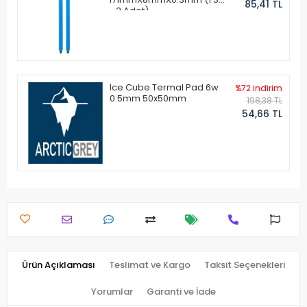
85,41 TL
- 2 Adet)
Ice Cube Termal Pad 6w
%72 indirim
0.5mm 50x50mm
198,38 TL
54,66 TL
Ürün Açıklaması
Teslimat ve Kargo
Taksit Seçenekleri
Yorumlar
Garanti ve İade