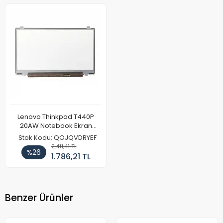
Lenovo Thinkpad T440P
20AW Notebook Ekran
Paneli HD+
Stok Kodu: QOJQVDRYEF
2.411,41 TL
%26
1.786,21 TL
Benzer Ürünler