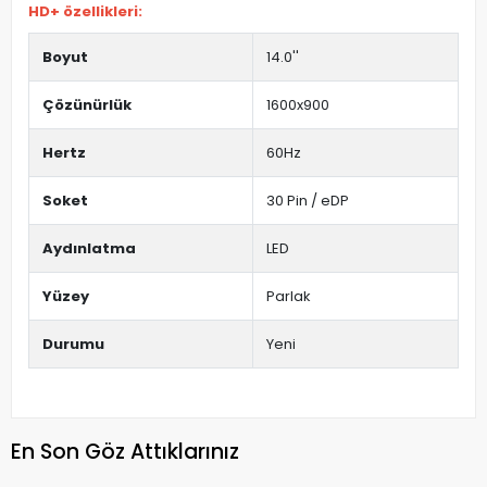
HD+ özellikleri:
Boyut
14.0''
Çözünürlük
1600x900
Hertz
60Hz
Soket
30 Pin / eDP
Aydınlatma
LED
Yüzey
Parlak
Durumu
Yeni
En Son Göz Attıklarınız