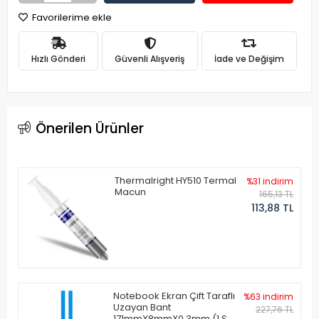
Favorilerime ekle
Hızlı Gönderi
Güvenli Alışveriş
İade ve Değişim
Önerilen Ürünler
Thermalright HY510 Termal
%31 indirim
Macun
165,13 TL
113,88 TL
Notebook Ekran Çift Taraflı
%63 indirim
Uzayan Bant
227,76 TL
171mmX8mmX0.3mm (1 Set