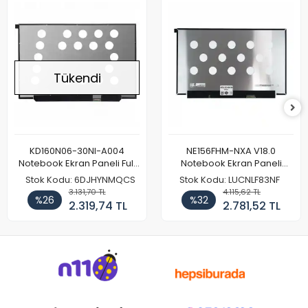
Tükendi
KD160N06-30NI-A004
NE156FHM-NXA V18.0
Notebook Ekran Paneli Full
Notebook Ekran Paneli
HD
144Hz
Stok Kodu: 6DJHYNMQCS
Stok Kodu: LUCNLF83NF
3.131,70 TL
4.115,62 TL
%26
%32
2.319,74 TL
2.781,52 TL