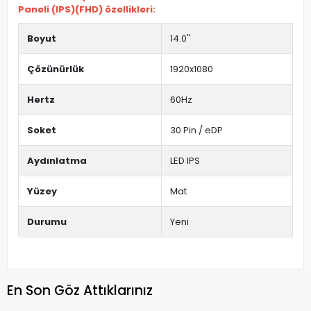
Paneli (IPS)(FHD) özellikleri:
Boyut
14.0''
Çözünürlük
1920x1080
Hertz
60Hz
Soket
30 Pin / eDP
Aydınlatma
LED IPS
Yüzey
Mat
Durumu
Yeni
En Son Göz Attıklarınız