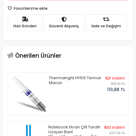
Favorilerime ekle
Hızlı Gönderi
Güvenli Alışveriş
İade ve Değişim
Önerilen Ürünler
Thermalright HY510 Termal
%31 indirim
Macun
165,13 TL
113,88 TL
Notebook Ekran Çift Taraflı
%63 indirim
Uzayan Bant
227,76 TL