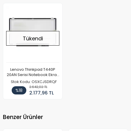
Tükendi
Lenovo Thinkpad T440P
20AN Serisi Notebook Ekran
Paneli (IPS)(FHD)
Stok Kodu: OSXCJSDRQF
2.642,02 TL
%18
2.177,96 TL
Benzer Ürünler