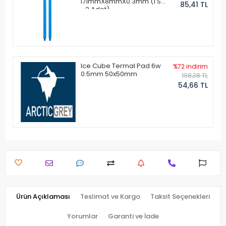
171mmX8mmX0.3mm (1 Set
85,41 TL
- 2 Adet)
Ice Cube Termal Pad 6w
%72 indirim
0.5mm 50x50mm
198,38 TL
54,66 TL
Ürün Açıklaması
Teslimat ve Kargo
Taksit Seçenekleri
Yorumlar
Garanti ve İade