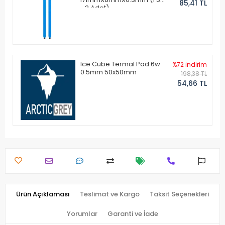
85,41 TL
- 2 Adet)
Ice Cube Termal Pad 6w
%72 indirim
0.5mm 50x50mm
198,38 TL
54,66 TL
Ürün Açıklaması
Teslimat ve Kargo
Taksit Seçenekleri
Yorumlar
Garanti ve İade