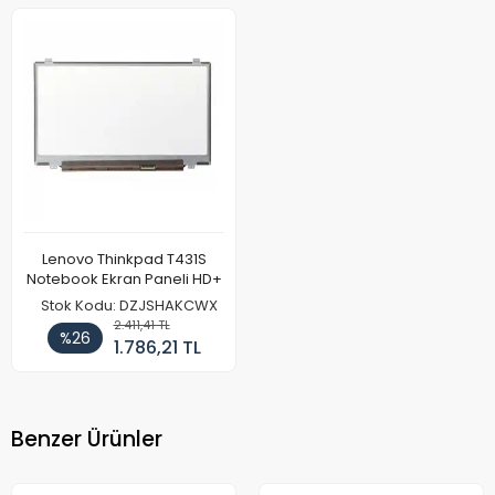
Lenovo Thinkpad T431S
Notebook Ekran Paneli HD+
Stok Kodu: DZJSHAKCWX
2.411,41 TL
%26
1.786,21 TL
Benzer Ürünler