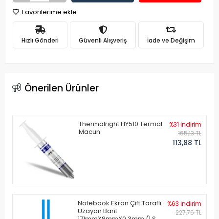
Favorilerime ekle
Hızlı Gönderi
Güvenli Alışveriş
İade ve Değişim
Önerilen Ürünler
Thermalright HY510 Termal
%31 indirim
Macun
165,13 TL
113,88 TL
Notebook Ekran Çift Taraflı
%63 indirim
Uzayan Bant
227,76 TL
171mmX8mmX0.3mm (1 Set