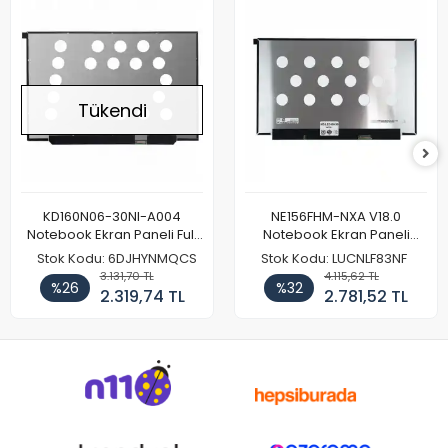
Tükendi
KD160N06-30NI-A004
NE156FHM-NXA V18.0
Notebook Ekran Paneli Full
Notebook Ekran Paneli
HD
144Hz
Stok Kodu: 6DJHYNMQCS
Stok Kodu: LUCNLF83NF
3.131,70 TL
4.115,62 TL
%26
%32
2.319,74 TL
2.781,52 TL