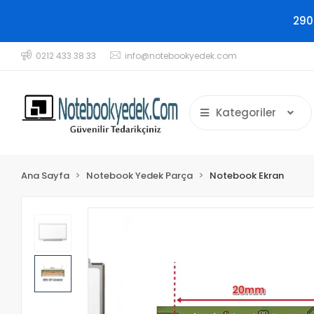
290
0212 433 38 33
info@notebookyedek.com
Kategoriler
Ana Sayfa
Notebook Yedek Parça
Notebook Ekran