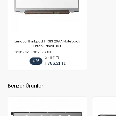
Lenovo Thinkpad T431S 20AA Notebook
Ekran Paneli HD+
Stok Kodu: XDZJZDBULI
2.411,41 TL
%26
1.786,21 TL
Benzer Ürünler
Stokta Yok