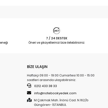
7 / 24 DESTEK
eneği
Öneri ve şikayetlerinizi bize iletebilirsiniz.
BİZE ULAŞIN
Haftaiçi 09:00 - 19:00 Cumartesi 10:00 - 15:00
saatleri arasında ulaşabilirsiniz.
0212 433 38 33
info@notebookyedek.com
M.Çakmak Mah. İnönü Cad. N.162/b
Güngören- İSTANBUL