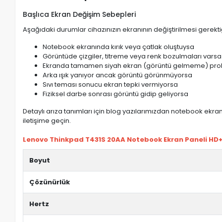
Başlıca Ekran Değişim Sebepleri
Aşağıdaki durumlar cihazınızın ekranının değiştirilmesi gerektiğ
Notebook ekranında kırık veya çatlak oluştuysa
Görüntüde çizgiler, titreme veya renk bozulmaları varsa
Ekranda tamamen siyah ekran (görüntü gelmeme) pro
Arka ışık yanıyor ancak görüntü görünmüyorsa
Sıvı teması sonucu ekran tepki vermiyorsa
Fiziksel darbe sonrası görüntü gidip geliyorsa
Detaylı arıza tanımları için blog yazılarımızdan notebook ekran 
iletişime geçin.
Lenovo Thinkpad T431S 20AA Notebook Ekran Paneli HD+ ö
Boyut
Çözünürlük
Hertz