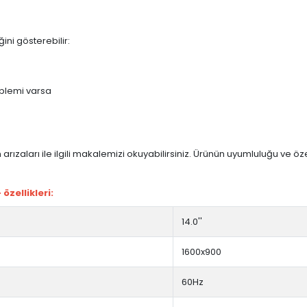
ini gösterebilir:
blemi varsa
arızaları ile ilgili makalemizi okuyabilirsiniz. Ürünün uyumluluğu ve ö
zellikleri:
14.0''
1600x900
60Hz