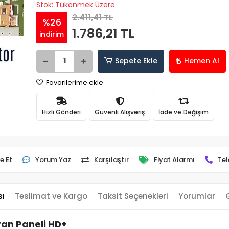
Stok: Tükenmek Üzere
2.411,41 TL
%26
1.786,21 TL
indirim
Sepete Ekle
Hemen Al
Favorilerime ekle
Hızlı Gönderi
Güvenli Alışveriş
İade ve Değişim
e Et
Yorum Yaz
Karşılaştır
Fiyat Alarmı
Tel
sı
Teslimat ve Kargo
Taksit Seçenekleri
Yorumlar
an Paneli HD+