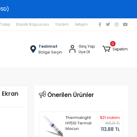
USD)
 Takip
Bayilik Başvurusu
Yardım
İletişim
0
Teslimat
Giriş Yap
Sepetim
Bölge Seçin
Üye Ol
 Ekran
Önerilen Ürünler
Thermalright
%31 indirim
HY510 Termal
165,13 TL
Macun
113,88 TL