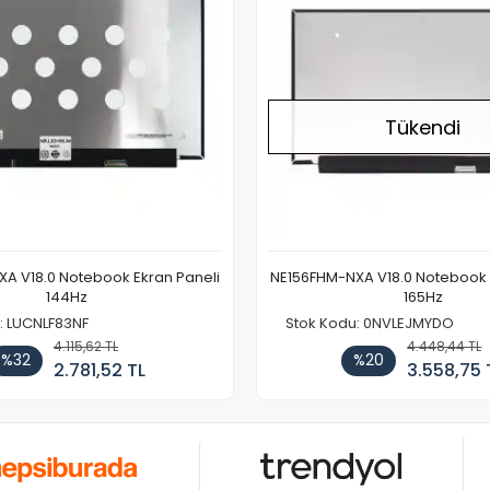
Tükendi
A V18.0 Notebook Ekran Paneli
NE156FHM-NXA V18.0 Notebook 
144Hz
165Hz
: LUCNLF83NF
Stok Kodu: 0NVLEJMYDO
4.115,62 TL
4.448,44 TL
%32
%20
2.781,52 TL
3.558,75 