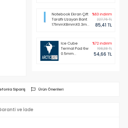
Notebook Ekran Çift
%63 indirim
Taraflı Uzayan Bant
227,76 TL
171mmX8mmX0.3mm
85,41 TL
(1 Set - 2 Adet)
Ice Cube
%72 indirim
Termal Pad 6w
198,38 TL
0.5mm
54,66 TL
50x50mm
efonla Sipariş
Ürün Önerileri
Garanti ve İade