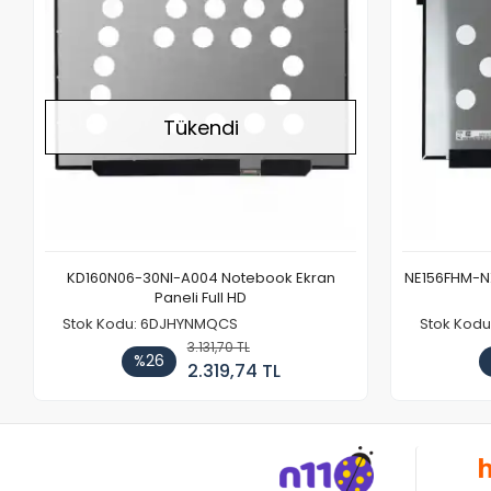
Tükendi
KD160N06-30NI-A004 Notebook Ekran
NE156FHM-NX
Paneli Full HD
Stok Kodu: 6DJHYNMQCS
Stok Kodu
3.131,70 TL
%26
2.319,74 TL