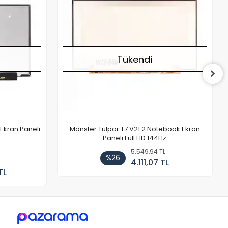
Tükendi
Ekran Paneli
Monster Tulpar T7 V21.2 Notebook Ekran
Paneli Full HD 144Hz
5.549,94 TL
%26
4.111,07 TL
TL