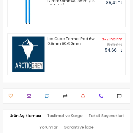
171mmX8mmX0.3mm (1 Set
85,41 TL
- 2 Adet)
Ice Cube Termal Pad 6w
%72 indirim
0.5mm 50x50mm
198,38 TL
54,66 TL
Ürün Açıklaması
Teslimat ve Kargo
Taksit Seçenekleri
Yorumlar
Garanti ve İade