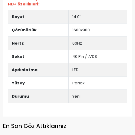
HD+ özellikleri:
Boyut
14.0''
Çözünürlük
1600x900
Hertz
60Hz
Soket
40 Pin / LVDS
Aydınlatma
LED
Yüzey
Parlak
Durumu
Yeni
En Son Göz Attıklarınız