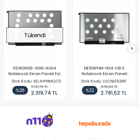
Tükendi
KD160N06-30NI-A004
NE156FHM-NXA V18.0
Notebook Ekran Paneli Full
Notebook Ekran Paneli
HD
144Hz
Stok Kodu: 6DJHYNMQCS
Stok Kodu: LUCNLF83NF
3.131,70 TL
4.115,62 TL
%26
%32
2.319,74 TL
2.781,52 TL