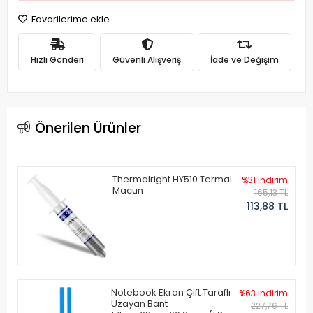
Favorilerime ekle
Hızlı Gönderi
Güvenli Alışveriş
İade ve Değişim
Önerilen Ürünler
Thermalright HY510 Termal
%31 indirim
Macun
165,13 TL
113,88 TL
Notebook Ekran Çift Taraflı
%63 indirim
Uzayan Bant
227,76 TL