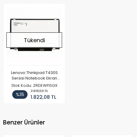
Tükendi
Lenovo Thinkpad T430S
Sersisi Notebook Ekran
Paneli HD+
Stok Kodu: ZRDEWFISGX
2.818,53 TL
%35
1.822,08 TL
Benzer Ürünler