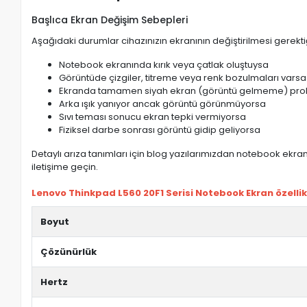
Başlıca Ekran Değişim Sebepleri
Aşağıdaki durumlar cihazınızın ekranının değiştirilmesi gerektiğ
Notebook ekranında kırık veya çatlak oluştuysa
Görüntüde çizgiler, titreme veya renk bozulmaları varsa
Ekranda tamamen siyah ekran (görüntü gelmeme) pro
Arka ışık yanıyor ancak görüntü görünmüyorsa
Sıvı teması sonucu ekran tepki vermiyorsa
Fiziksel darbe sonrası görüntü gidip geliyorsa
Detaylı arıza tanımları için blog yazılarımızdan notebook ekran 
iletişime geçin.
Lenovo Thinkpad L560 20F1 Serisi Notebook Ekran özellikl
Boyut
Çözünürlük
Hertz