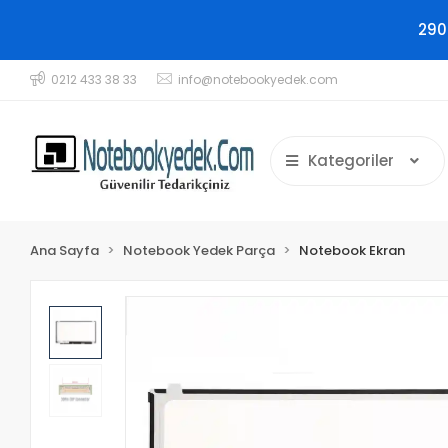
290
0212 433 38 33
info@notebookyedek.com
Kategoriler
Ana Sayfa
Notebook Yedek Parça
Notebook Ekran