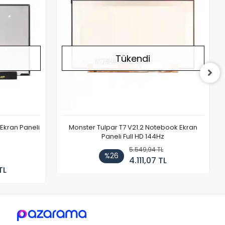
Tükendi
Ekran Paneli
Monster Tulpar T7 V21.2 Notebook Ekran
Paneli Full HD 144Hz
5.549,94 TL
%26
4.111,07 TL
TL