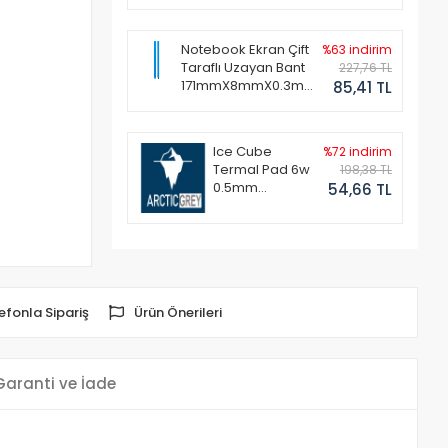
Notebook Ekran Çift
%63 indirim
Taraflı Uzayan Bant
227,76 TL
171mmX8mmX0.3mm
85,41 TL
(1 Set - 2 Adet)
Ice Cube
%72 indirim
Termal Pad 6w
198,38 TL
0.5mm
54,66 TL
50x50mm
efonla Sipariş
Ürün Önerileri
Garanti ve İade