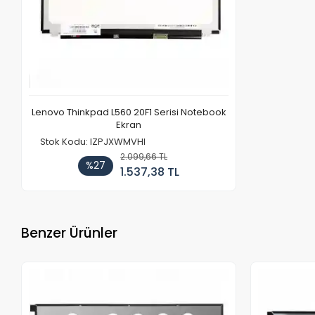
Lenovo Thinkpad L560 20F1 Serisi Notebook
Ekran
Stok Kodu: IZPJXWMVHI
2.099,66 TL
%27
1.537,38 TL
Benzer Ürünler
Stokta Yok