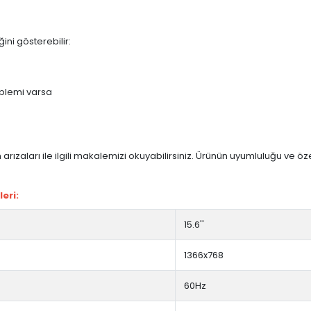
ini gösterebilir:
blemi varsa
arızaları ile ilgili makalemizi okuyabilirsiniz. Ürünün uyumluluğu ve ö
eri:
15.6''
1366x768
60Hz