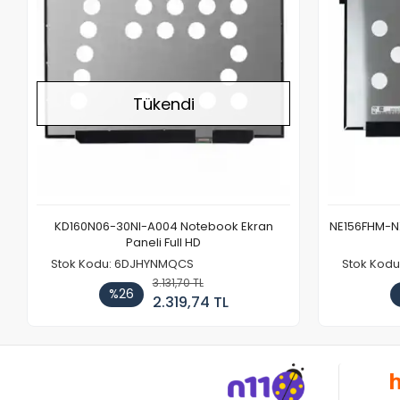
Tükendi
KD160N06-30NI-A004 Notebook Ekran
NE156FHM-NX
Paneli Full HD
Stok Kodu: 6DJHYNMQCS
Stok Kodu
3.131,70 TL
%26
2.319,74 TL