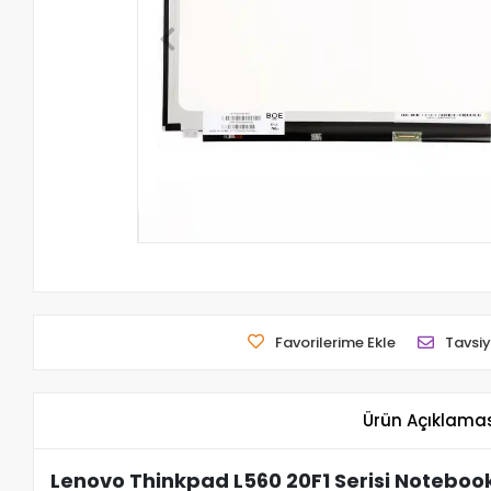
Favorilerime Ekle
Tavsiy
Ürün Açıklama
Lenovo Thinkpad L560 20F1 Serisi Noteboo