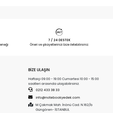
7 / 24 DESTEK
eneği
Öneri ve şikayetlerinizi bize iletebilirsiniz.
BİZE ULAŞIN
Haftaiçi 09:00 - 19:00 Cumartesi 10:00 - 15:00
saatleri arasında ulaşabilirsiniz.
0212 433 38 33
info@notebookyedek.com
M.Çakmak Mah. İnönü Cad. N.162/b
Güngören- İSTANBUL