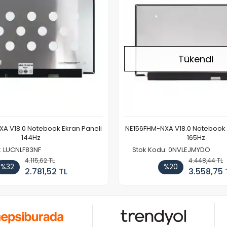
Tükendi
A V18.0 Notebook Ekran Paneli
NE156FHM-NXA V18.0 Notebook 
144Hz
165Hz
: LUCNLF83NF
Stok Kodu: 0NVLEJMYDO
4.115,62 TL
4.448,44 TL
%32
%20
2.781,52 TL
3.558,75 