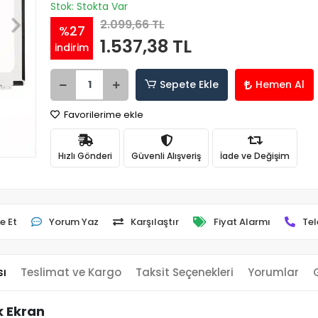
Stok: Stokta Var
2.099,66 TL
%27
1.537,38 TL
indirim
Sepete Ekle
Hemen Al
Favorilerime ekle
Hızlı Gönderi
Güvenli Alışveriş
İade ve Değişim
e Et
Yorum Yaz
Karşılaştır
Fiyat Alarmı
Tel
sı
Teslimat ve Kargo
Taksit Seçenekleri
Yorumlar
k Ekran