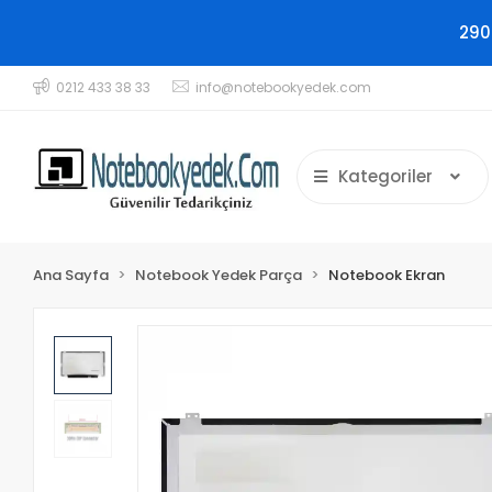
290
0212 433 38 33
info@notebookyedek.com
Kategoriler
Ana Sayfa
Notebook Yedek Parça
Notebook Ekran