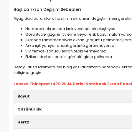
Başlıca Ekran Değişim Sebepleri
Aşağıdaki durumlar cihazınızın ekranının değiştirilmesi gerektiğ
Notebook ekranında kırık veya çatlak oluştuysa
Görüntüde çizgiler, titreme veya renk bozulmaları varsa
Ekranda tamamen siyah ekran (görüntü gelmeme) pro
Arka ışık yanıyor ancak görüntü görünmüyorsa
Sıvı teması sonucu ekran tepki vermiyorsa
Fiziksel darbe sonrası görüntü gidip geliyorsa
Detaylı arıza tanımları için blog yazılarımızdan notebook ekran 
iletişime geçin.
Lenovo Thinkpad L470 20J4 Serisi Notebook Ekran Paneli (
Boyut
Çözünürlük
Hertz