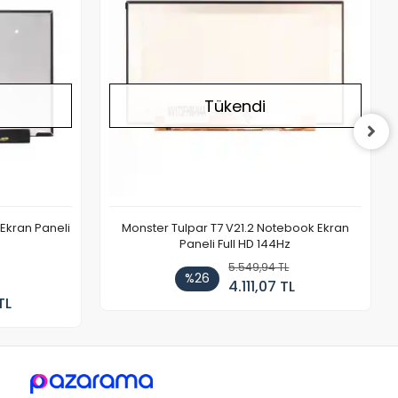
Tükendi
Ekran Paneli
Monster Tulpar T7 V21.2 Notebook Ekran
Paneli Full HD 144Hz
5.549,94 TL
%26
4.111,07 TL
TL