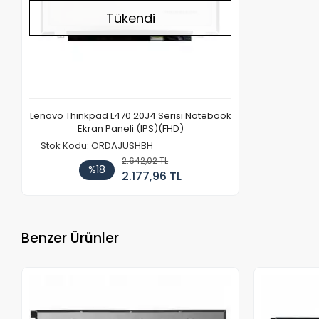
Tükendi
Lenovo Thinkpad L470 20J4 Serisi Notebook
Ekran Paneli (IPS)(FHD)
Stok Kodu: ORDAJUSHBH
2.642,02 TL
%18
2.177,96 TL
Benzer Ürünler
Stokta Yok