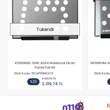
Tükendi
KD160N06-30NI-A004 Notebook Ekran
NE156FHM-NX
Paneli Full HD
Stok Kodu: 6DJHYNMQCS
Stok Kodu
3.131,70 TL
%26
2.319,74 TL