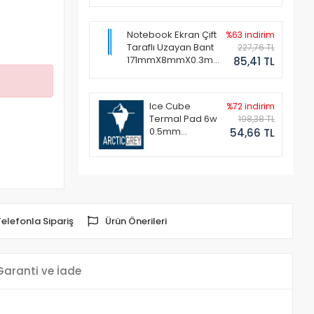
Notebook Ekran Çift
%63 indirim
Taraflı Uzayan Bant
227,76 TL
171mmX8mmX0.3mm
85,41 TL
(1 Set - 2 Adet)
Ice Cube
%72 indirim
Termal Pad 6w
198,38 TL
0.5mm
54,66 TL
50x50mm
Telefonla Sipariş
Ürün Önerileri
Garanti ve İade