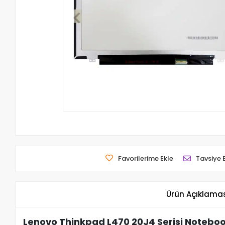
Favorilerime Ekle
Tavsiye 
Ürün Açıklama
Lenovo Thinkpad L470 20J4 Serisi Noteboo