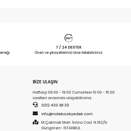
7 / 24 DESTEK
eneği
Öneri ve şikayetlerinizi bize iletebilirsiniz.
BİZE ULAŞIN
Haftaiçi 09:00 - 19:00 Cumartesi 10:00 - 15:00
saatleri arasında ulaşabilirsiniz.
0212 433 38 33
info@notebookyedek.com
M.Çakmak Mah. İnönü Cad. N.162/b
Güngören- İSTANBUL