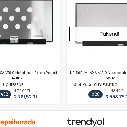
Tükendi
A V18.0 Notebook Ekran Paneli
NE156FHM-NXA V18.0 Notebook 
144Hz
165Hz
: LUCNLF83NF
Stok Kodu: 0NVLEJMYDO
4.115,62 TL
4.448,44 TL
%32
%20
2.781,52 TL
3.558,75 