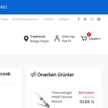
USD)
 Takip
Bayilik Başvurusu
Yardım
İletişim
0
Teslimat
Giriş Yap
Sepetim
Bölge Seçin
Üye Ol
ebook
Önerilen Ürünler
Thermalright
%31 indirim
HY510 Termal
165,13 TL
Macun
113,88 TL