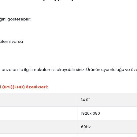
ini gösterebilir:
blemi varsa
arızaları ile ilgili makalemizi okuyabilirsiniz. Ürünün uyumluluğu ve ö
IPS)(FHD) özellikleri:
14.0''
1920x1080
60Hz