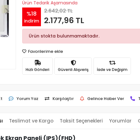
Ürün Tedarik Aşamasında
2.642,02 TL
%18
2.177,96 TL
indirim
Ürün stokta bulunmamaktadır.
Favorilerime ekle
Hızlı Gönderi
Güvenli Alışveriş
İade ve Değişim
Et
Yorum Yaz
Karşılaştır
Gelince Haber Ver
sı
Teslimat ve Kargo
Taksit Seçenekleri
Yorumlar
k Ekran Paneli (IPS)(FHD)