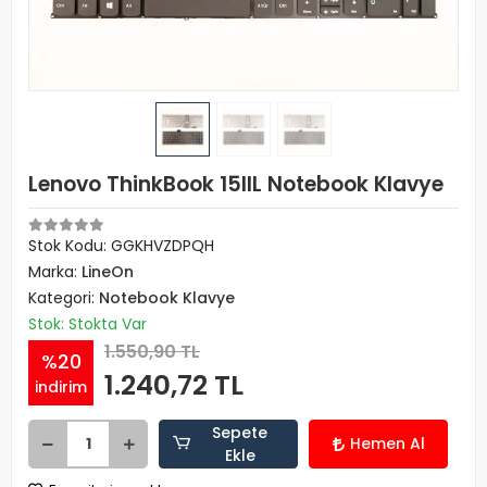
Lenovo ThinkBook 15IIL Notebook Klavye
Stok Kodu: GGKHVZDPQH
Marka:
LineOn
Kategori:
Notebook Klavye
Stok: Stokta Var
1.550,90 TL
%20
1.240,72 TL
indirim
Sepete
Hemen Al
Ekle