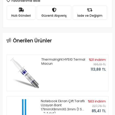
Favorilerime ekle
Hızlı Gönderi
Güvenli Alışveriş
İade ve Değişim
Önerilen Ürünler
Thermalright HY510 Termal
%31 indirim
Macun
165,13 TL
113,88 TL
Notebook Ekran Çift Taraflı
%63 indirim
Uzayan Bant
227,76 TL
171mmX8mmX0.3mm (1 Set
85,41 TL
- 2 Adet)