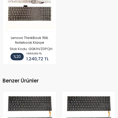
Lenovo ThinkBook 15IIL
Notebook Klavye
Stok Kodu: GGKHVZDPQH
1.550,90 TL
%20
1.240,72 TL
Benzer Ürünler