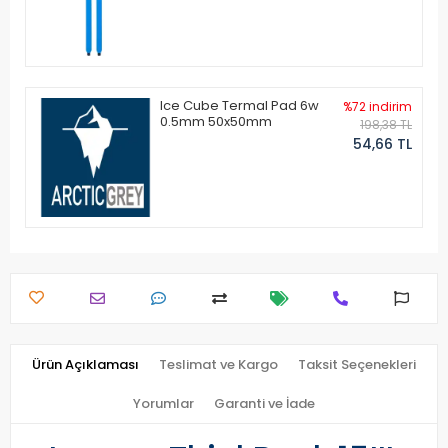
Ice Cube Termal Pad 6w
%72 indirim
0.5mm 50x50mm
198,38 TL
54,66 TL
Ürün Açıklaması
Teslimat ve Kargo
Taksit Seçenekleri
Yorumlar
Garanti ve İade