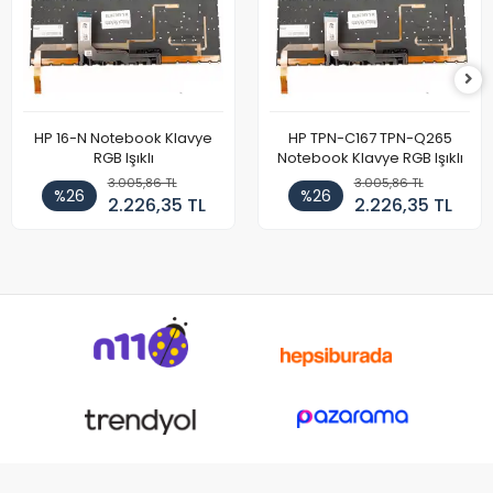
HP 16-N Notebook Klavye
HP TPN-C167 TPN-Q265
RGB Işıklı
Notebook Klavye RGB Işıklı
3.005,86 TL
3.005,86 TL
%26
%26
2.226,35 TL
2.226,35 TL