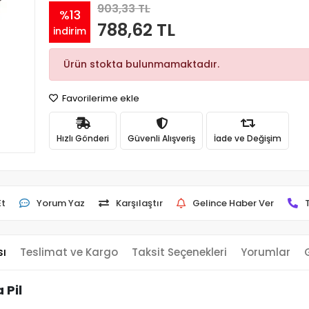
903,33 TL
%13
788,62 TL
indirim
Ürün stokta bulunmamaktadır.
Favorilerime ekle
Hızlı Gönderi
Güvenli Alışveriş
İade ve Değişim
Et
Yorum Yaz
Karşılaştır
Gelince Haber Ver
sı
Teslimat ve Kargo
Taksit Seçenekleri
Yorumlar
 Pil