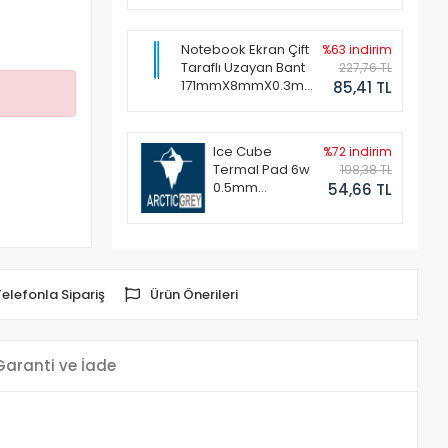
Notebook Ekran Çift
%63 indirim
Taraflı Uzayan Bant
227,76 TL
171mmX8mmX0.3mm
85,41 TL
(1 Set - 2 Adet)
Ice Cube
%72 indirim
Termal Pad 6w
198,38 TL
0.5mm
54,66 TL
50x50mm
Telefonla Sipariş
Ürün Önerileri
Garanti ve İade