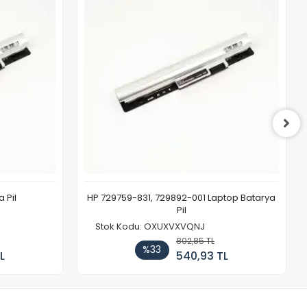
 Pil
HP 729759-831, 729892-001 Laptop Batarya
Pil
Stok Kodu: OXUXVXVQNJ
802,85 TL
%33
L
540,93 TL