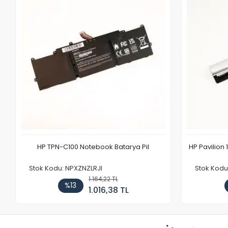
HP TPN-C100 Notebook Batarya Pil
HP Pavilion 
Stok Kodu: NPXZNZLRJI
Stok Kod
1.164,22 TL
%13
1.016,38 TL