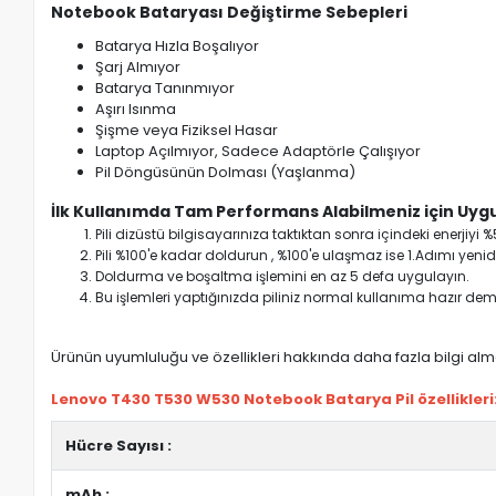
Notebook Bataryası Değiştirme Sebepleri
Batarya Hızla Boşalıyor
Şarj Almıyor
Batarya Tanınmıyor
Aşırı Isınma
Şişme veya Fiziksel Hasar
Laptop Açılmıyor, Sadece Adaptörle Çalışıyor
Pil Döngüsünün Dolması (Yaşlanma)
İlk Kullanımda Tam Performans Alabilmeniz için Uygu
Pili dizüstü bilgisayarınıza taktıktan sonra içindeki enerji
Pili %100'e kadar doldurun , %100'e ulaşmaz ise 1.Adımı yenide
Doldurma ve boşaltma işlemini en az 5 defa uygulayın.
Bu işlemleri yaptığınızda piliniz normal kullanıma hazır deme
Ürünün uyumluluğu ve özellikleri hakkında daha fazla bilgi almak
Lenovo T430 T530 W530 Notebook Batarya Pil özellikleri
Hücre Sayısı :
mAh :