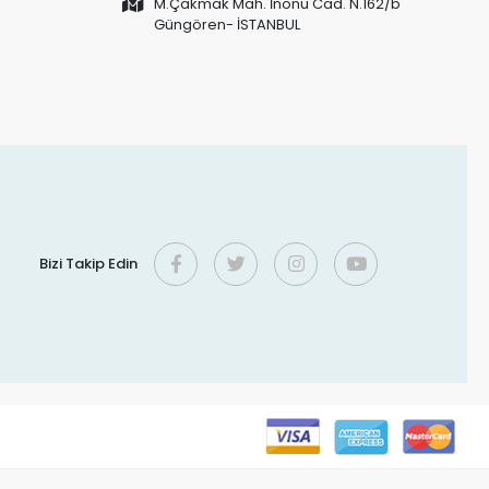
M.Çakmak Mah. İnönü Cad. N.162/b
Güngören- İSTANBUL
Bizi Takip Edin