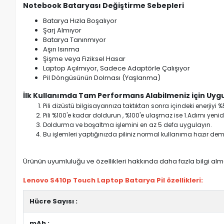
Notebook Bataryası Değiştirme Sebepleri
Batarya Hızla Boşalıyor
Şarj Almıyor
Batarya Tanınmıyor
Aşırı Isınma
Şişme veya Fiziksel Hasar
Laptop Açılmıyor, Sadece Adaptörle Çalışıyor
Pil Döngüsünün Dolması (Yaşlanma)
İlk Kullanımda Tam Performans Alabilmeniz için Uygu
Pili dizüstü bilgisayarınıza taktıktan sonra içindeki enerji
Pili %100'e kadar doldurun , %100'e ulaşmaz ise 1.Adımı yenide
Doldurma ve boşaltma işlemini en az 5 defa uygulayın.
Bu işlemleri yaptığınızda piliniz normal kullanıma hazır deme
Ürünün uyumluluğu ve özellikleri hakkında daha fazla bilgi almak
Lenovo S410p Touch Laptop Batarya Pil özellikleri:
Hücre Sayısı :
mAh :