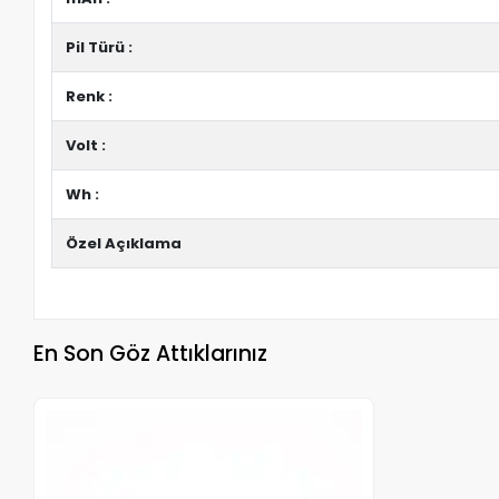
Pil Türü :
Renk :
Volt :
Wh :
Özel Açıklama
En Son Göz Attıklarınız
Stokta Yok