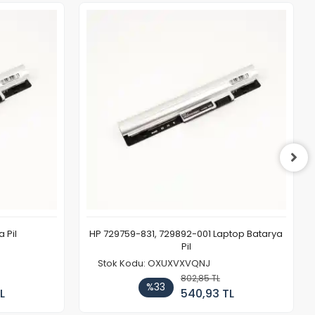
 Pil
HP 729759-831, 729892-001 Laptop Batarya
Pil
Stok Kodu: OXUXVXVQNJ
802,85 TL
%33
L
540,93 TL