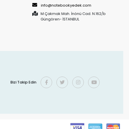
info@notebookyedek.com
M.Çakmak Mah. İnönü Cad. N.162/b
Güngören- İSTANBUL
Bizi Takip Edin