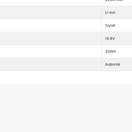
Li-Ion
Siyah
14.8V
33Wh
İndirimli