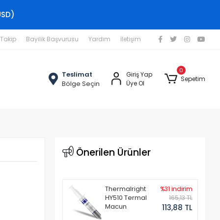
USD)
 Takip
Bayilik Başvurusu
Yardım
İletişim
0
Teslimat
Giriş Yap
Sepetim
Bölge Seçin
Üye Ol
l
Önerilen Ürünler
Thermalright
%31 indirim
HY510 Termal
165,13 TL
Macun
113,88 TL