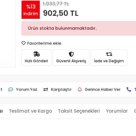
1.033,77 TL
%13
902,50 TL
indirim
Ürün stokta bulunmamaktadır.
Favorilerime ekle
Hızlı Gönderi
Güvenli Alışveriş
İade ve Değişim
Et
Yorum Yaz
Karşılaştır
Gelince Haber Ver
sı
Teslimat ve Kargo
Taksit Seçenekleri
Yorumlar