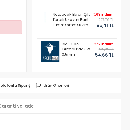
Notebook Ekran Çift
%63 indirim
Taraflı Uzayan Bant
227,76 TL
171mmX8mmX0.3mm
85,41 TL
(1 Set - 2 Adet)
Ice Cube
%72 indirim
Termal Pad 6w
198,38 TL
0.5mm
54,66 TL
50x50mm
Telefonla Sipariş
Ürün Önerileri
Garanti ve İade