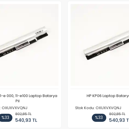
11-e 000, 11-e100 Laptop Batarya
HP KP06 Laptop Batarya
Pil
u: OXUXVXVQNJ
Stok Kodu: OXUXVXVQNJ
802,85 TL
802,85 TL
%33
%33
540,93 TL
540,93 T