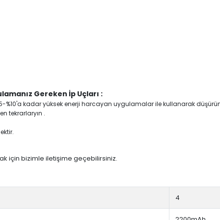
lamanız Gereken İp Uçları :
yi %5-%10'a kadar yüksek enerji harcayan uygulamalar ile kullanarak düşürü
n tekrarlaryın .
ktir.
 için bizimle iletişime geçebilirsiniz.
4
2200mAh