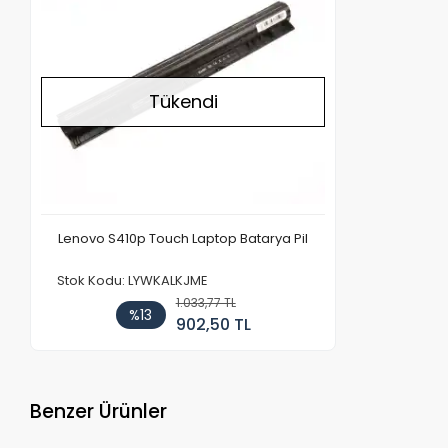
Tükendi
Lenovo S410p Touch Laptop Batarya Pil
Stok Kodu: LYWKALKJME
1.033,77 TL
%13
902,50 TL
Benzer Ürünler