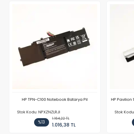
HP TPN-C100 Notebook Batarya Pil
HP Pavilion 
Stok Kodu: NPXZNZLRJI
Stok Kod
1.164,22 TL
%13
1.016,38 TL