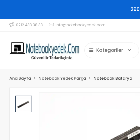
290
0212 433 38 33
info@notebookyedek.com
Kategoriler
Ana Sayfa
Notebook Yedek Parça
Notebook Batarya