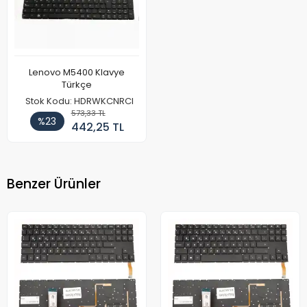
Lenovo M5400 Klavye
Türkçe
Stok Kodu: HDRWKCNRCI
573,33 TL
%23
442,25 TL
Benzer Ürünler