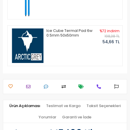
Ice Cube Termal Pad 6w
%72 indirim
0.5mm 50x50mm
198,38 TL
54,66 TL
Ürün Açıklaması
Teslimat ve Kargo
Taksit Seçenekleri
Yorumlar
Garanti ve İade