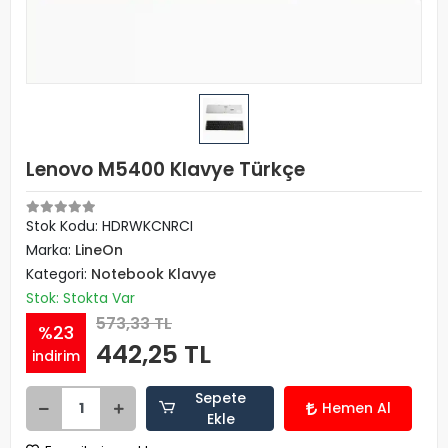
Lenovo M5400 Klavye Türkçe
Stok Kodu: HDRWKCNRCI
Marka:
LineOn
Kategori:
Notebook Klavye
Stok: Stokta Var
573,33 TL
%23
442,25 TL
indirim
Sepete
Hemen Al
Ekle