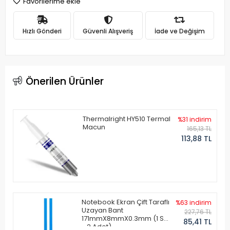
Favorilerime ekle
Hızlı Gönderi
Güvenli Alışveriş
İade ve Değişim
Önerilen Ürünler
Thermalright HY510 Termal
%31 indirim
Macun
165,13 TL
113,88 TL
Notebook Ekran Çift Taraflı
%63 indirim
Uzayan Bant
227,76 TL
171mmX8mmX0.3mm (1 Set
85,41 TL
- 2 Adet)