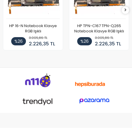
HP 16-N Notebook Klavye
HP TPN-C167 TPN-Q265
RGB Işıklı
Notebook Klavye RGB Işıklı
3.005,86 TL
3.005,86 TL
%26
%26
2.226,35 TL
2.226,35 TL