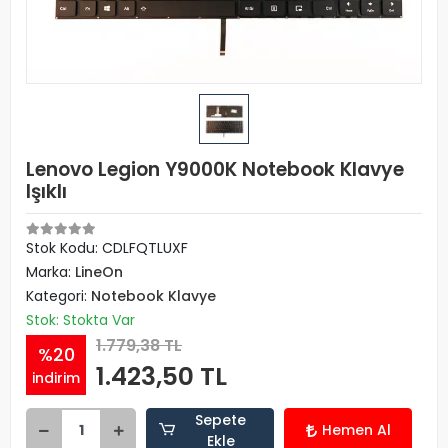
Lenovo Legion Y9000K Notebook Klavye
Işıklı
Stok Kodu: CDLFQTLUXF
Marka:
LineOn
Kategori:
Notebook Klavye
Stok: Stokta Var
1.779,38 TL
%20
1.423,50 TL
indirim
Sepete
Hemen Al
Ekle