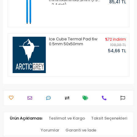
85,41 TL
- 2 Adet)
Ice Cube Termal Pad 6w
%72 indirim
0.5mm 50x50mm
198,38 TL
54,66 TL
Ürün Açıklaması
Teslimat ve Kargo
Taksit Seçenekleri
Yorumlar
Garanti ve İade