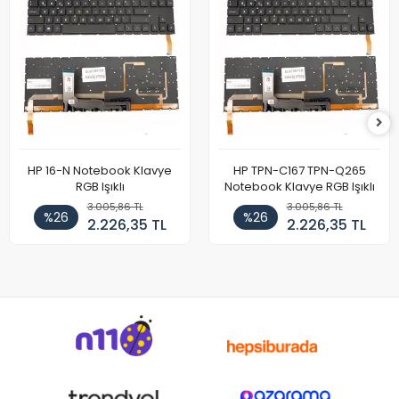
HP 16-N Notebook Klavye
HP TPN-C167 TPN-Q265
RGB Işıklı
Notebook Klavye RGB Işıklı
3.005,86 TL
3.005,86 TL
%26
%26
2.226,35 TL
2.226,35 TL