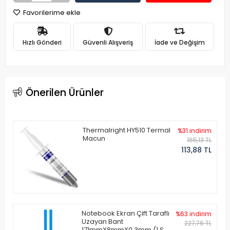
Favorilerime ekle
Hızlı Gönderi
Güvenli Alışveriş
İade ve Değişim
Önerilen Ürünler
Thermalright HY510 Termal
%31 indirim
Macun
165,13 TL
113,88 TL
Notebook Ekran Çift Taraflı
%63 indirim
Uzayan Bant
227,76 TL
171mmX8mmX0.3mm (1 Set